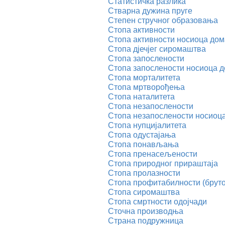
Статистичка разлика
Стварна дужина пруге
Степен стручног образовања
Стопа активности
Стопа активности носиоца до
Стопа дјечјег сиромаштва
Стопа запослености
Стопа запослености носиоца 
Стопа морталитета
Стопа мртворођења
Стопа наталитета
Стопа незапослености
Стопа незапослености носиоц
Стопа нупцијалитета
Стопа одустајања
Стопа понављања
Стопа пренасељености
Стопа природног прираштаја
Стопа пролазности
Стопа профитабилности (бруто
Стопа сиромаштва
Стопа смртности одојчади
Сточна производња
Страна подружница