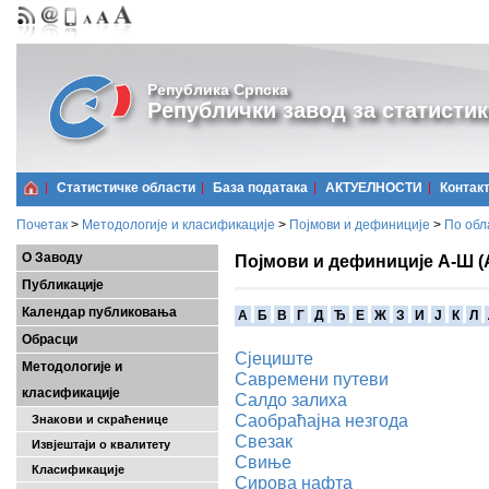
Република Српска
Републички завод за статистик
Статистичке области
Базa података
АКТУЕЛНОСТИ
Контак
Почетак
>
Методологије и класификације
>
Појмови и дефиниције
>
По обл
О Заводу
Појмови и дефиниције А-Ш (
Публикације
Календар публиковања
A
Б
В
Г
Д
Ђ
Е
Ж
З
И
Ј
К
Л
Обрасци
Сјециште
Методологије и
Савремени путеви
класификације
Салдо залиха
Саобраћајна незгода
Знакови и скраћенице
Свезак
Извјештаји о квалитету
Свињe
Класификације
Сирова нафта