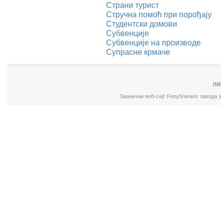
Страни турист
Стручна помоћ при порођају
Студентски домови
Субвенције
Субвенције на производе
Супрасне крмаче
ЛИ
Званични веб-сајт Републичког завода 