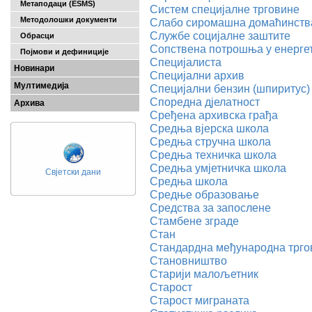
Метаподаци (ESMS)
Систем специјалне трговине
Методолошки документи
Слабо сиромашна домаћинств
Службе социјалне заштите
Обрасци
Сопствена потрошња у енергет
Појмови и дефиниције
Специјалиста
Новинари
Специјални архив
Мултимедија
Специјални бензин (шпиритус)
Споредна дјелатност
Архива
Сређена архивска грађа
Средња вјерска школа
Средња стручна школа
Средња техничка школа
Средња умјетничка школа
Свјетски дани
Средња школа
Средње образовање
Средства за запослене
Стамбене зграде
Стан
Стандардна међународна тргов
Становништво
Старији малољетник
Старост
Старост миграната