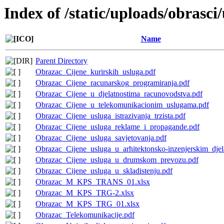
Index of /static/uploads/obrasc
Name
Parent Directory
Obrazac_Cijene_kurirskih_usluga.pdf
Obrazac_Cijene_racunarskog_programiranja.pdf
Obrazac_Cijene_u_djelatnostima_racunovodstva.pdf
Obrazac_Cijene_u_telekomunikacionim_uslugama.pdf
Obrazac_Cijene_usluga_istrazivanja_trzista.pdf
Obrazac_Cijene_usluga_reklame_i_propagande.pdf
Obrazac_Cijene_usluga_savjetovanja.pdf
Obrazac_Cijene_usluga_u_arhitektonsko-inzenjerskim_djel
Obrazac_Cijene_usluga_u_drumskom_prevozu.pdf
Obrazac_Cijene_usluga_u_skladistenju.pdf
Obrazac_M_KPS_TRANS_01.xlsx
Obrazac_M_KPS_TRG-2.xlsx
Obrazac_M_KPS_TRG_01.xlsx
Obrazac_Telekomunikacije.pdf