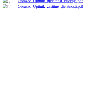
Obrazac_Upitnik_djelatnost_ciscenja.pdf
Obrazac_Upitnik_zastitne_djelatnosti.pdf