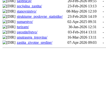
saobracaj/
20-Feb-2026 09:55
-
socijalna_zastita/
23-Feb-2026 13:13
-
stanovnistvo/
08-May-2026 12:10
-
strukturne_poslovne_statistike/
23-Feb-2026 14:19
-
sumarstvo/
02-Apr-2025 09:31
-
turizam/
30-Jan-2026 12:31
-
ugostiteljstvo/
03-Feb-2014 13:11
-
unutrasnja_trgovina/
16-Mar-2026 13:11
-
zastita_zivotne_sredine/
07-Apr-2026 09:03
-