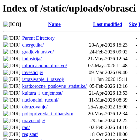
Index of /static/uploads/obrasci
Name
Last modified
Size
Parent Directory
-
energetika/
20-Apr-2026 15:23
-
gradjevinarstvo/
24-Feb-2026 09:02
-
industrija/
21-May-2026 12:54
-
informaciono_drustvo/
07-May-2026 11:48
-
investicije/
09-Mar-2026 09:40
-
istrazivanje_i_razvoj/
11-Jun-2026 15:11
-
kratkorocne_poslovne_statistike/
05-Feb-2026 12:16
-
kultura_i_umjetnost/
21-Apr-2026 13:53
-
nacionalni_racuni/
11-Mar-2026 08:39
-
obrazovanje/
25-Aug-2022 15:00
-
poljoprivreda_i_ribarstvo/
20-May-2026 12:34
-
pravosudje/
29-Jan-2024 12:25
-
rad/
02-Feb-2026 14:10
-
registar/
18-Oct-2012 18:00
-