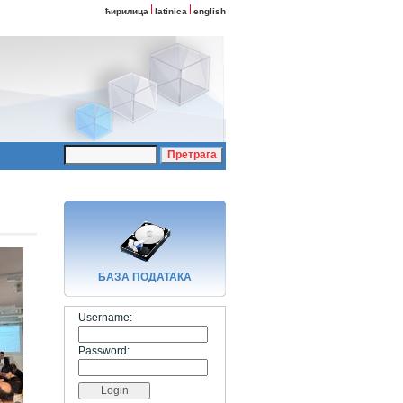
ћирилица
latinica
english
БАЗA ПОДАТАКА
Username:
Password: