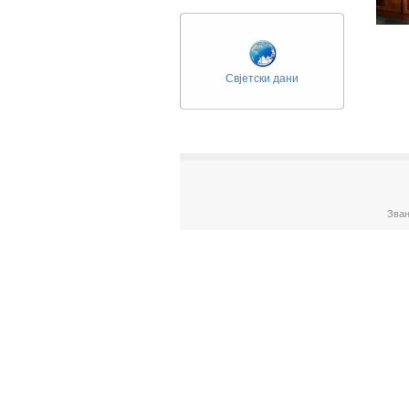
Свјетски дани
Зван