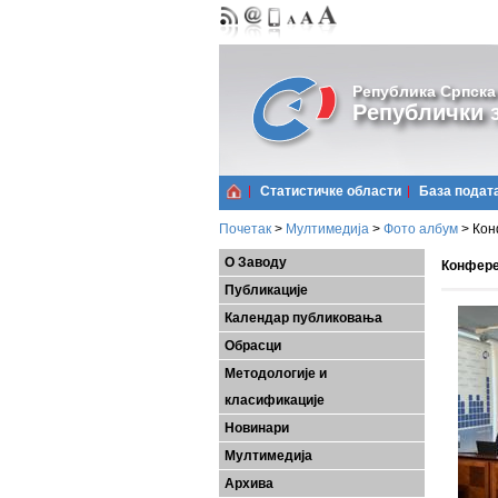
Република Српска
Републички з
Статистичке области
Базa подат
Почетак
>
Мултимедија
>
Фото албум
>
Кон
О Заводу
Конферен
Публикације
Календар публиковања
Обрасци
Методологије и
класификације
Новинари
Мултимедија
Архива