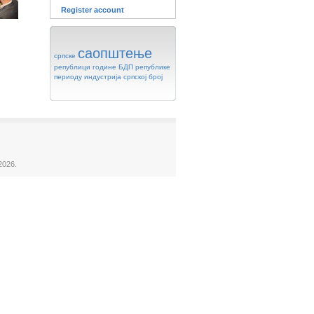
Register account
саопштење
српске
републици
године
БДП
републике
периоду
индустрија
српској
број
2026.