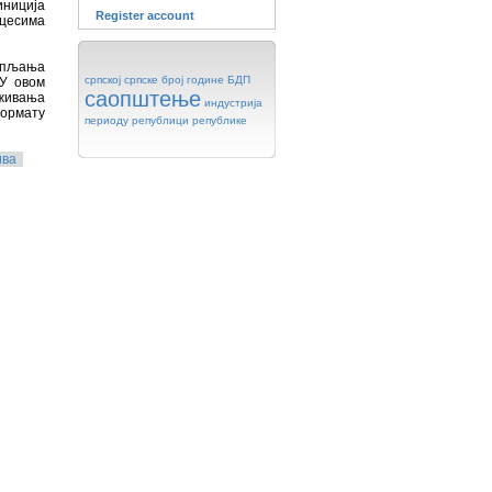
ниција
Register account
оцесима
купљања
српској
српске
број
године
БДП
 У овом
саопштење
аживања
индустрија
формату
периоду
републици
републике
ива