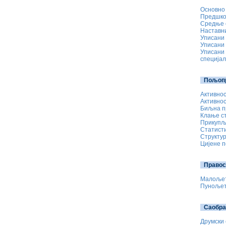
Основно 
Предшко
Средње 
Наставни
Уписани 
Уписани 
Уписани 
специјал
Пољопр
Активнос
Активнос
Биљна п
Клање ст
Прикупља
Статисти
Структур
Цијене 
Правос
Малољетн
Пунољетн
Саобра
Друмски 