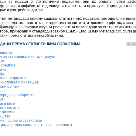
аци су подаци о статистичким подацима, они их описују путем дефи
је, описа варијабли, методологије и квалитета и пружају информације о пр
ње и употребе података.
тни метаподаци описују садржај статистичких података, методологије при
ције података, као и карактеристике квалитета и дисеминације података.
објављују се посљедњи ажурни референтни метаподаци за статистичка истр
торе, приказани у стандардизованом ESMS (Euro SDMX Metadata Structure) 
тани према статистичким областима.
ДАЦИ ПРЕМА СТАТИСТИЧКИМ ОБЛАСТИМА
Арх
нарство
тивна трговина и остале услуге
ика
 средина
ције
ија
ционо друштво
ехнологија и иновације
лни рачуни
вање
вреда и рибарство
ђе
ј и везе
на заштита
трговина
иштво
не пословне статистике
рада (радна снага, плате и запосленост)