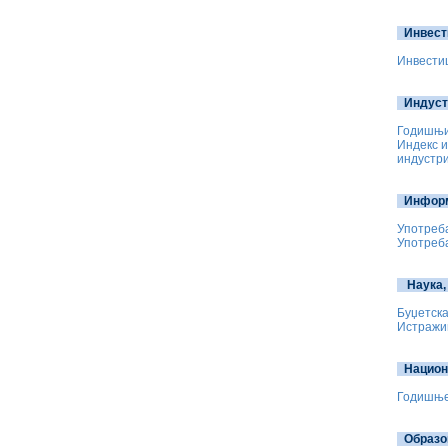
Инвест
Инвестиц
Индуст
Годишњи
Индекс и
индустри
Инфор
Употреба
Употреба
Наука,
Буџетска
Истражив
Национ
Годишње
Образ