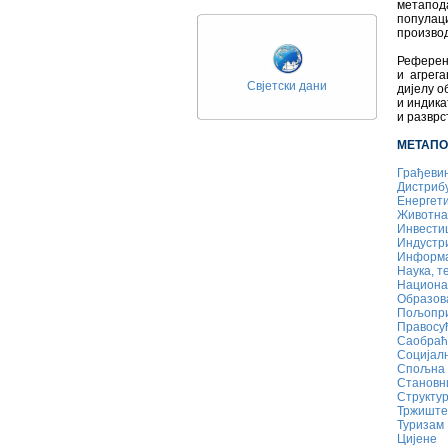
метапод
популаци
производ
Референ
и агрега
Свјетски дани
дијелу 
и индика
и разврс
МЕТАПО
Грађеви
Дистрибу
Енергет
Животна
Инвести
Индустр
Информа
Наука, т
Национа
Образо
Пољопри
Правосу
Саобраћа
Социјал
Спољна 
Становн
Структур
Тржиште 
Туризам
Цијене