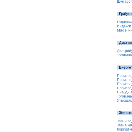
Шумарст
Грађев
Годишњи 
Индекси 
Мјесечни
Дистри
Дистрибу
Трговина
Енерге
Производ
Произво
Производ
Произво
Снабдије
Трговина
Утрошак 
Живот
Јавни во
Јавна ка
Коришћењ