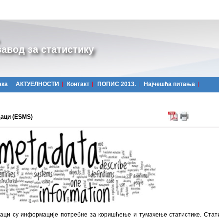
авод за статистику
ака
АКТУЕЛНОСТИ
Контакт
ПОПИС 2013.
Најчешћa питања
аци (ESMS)
аци су информације потребне за коришћење и тумачење статистике. Стат