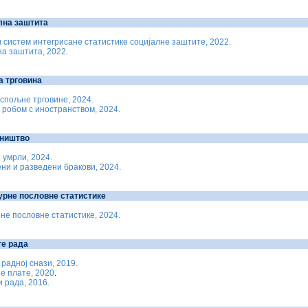
лна заштита
 систем интегрисане статистике социјалне заштите, 2022.
а заштита, 2022.
 трговина
спољне трговине, 2024.
 робом с иностранством, 2024.
ништво
 умрли, 2024.
и и разведени бракови, 2024.
урне пословне статистике
не пословне статистике, 2024.
е рада
 радној снази, 2019.
е плате, 2020
.
 рада, 2016.