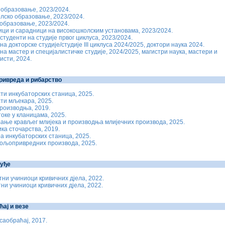
образовање, 2023/2024.
лско образовање, 2023/2024.
образовање, 2023/2024.
ци и сарадници на високошколским установама, 2023/2024.
студенти на студије првог циклуса, 2023/2024.
на докторске студије/студије III циклуса 2024/2025, доктори наука 2024.
на мастер и специјалистичке студије, 2024/2025, магистри наука, мастери и
исти, 2024.
ивреда и рибарство
ти инкубаторских станица, 2025.
ти мљекара, 2025.
роизводња, 2019.
оке у кланицама, 2025.
ње крављег млијека и производња млијечних производа, 2025.
ка сточарства, 2019.
а инкубаторских станица, 2025.
пољопривредних производа, 2025.
уђе
и учиниоци кривичних дјела, 2022.
и учиниоци кривичних дјела, 2022.
ћај и везе
саобраћај, 2017.