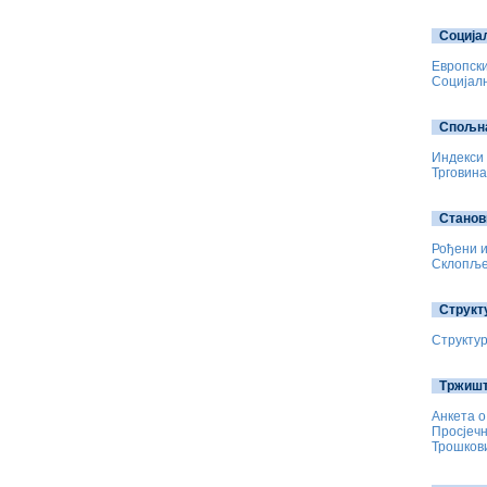
Соција
Европски
Социјалн
Спољна
Индекси 
Трговина
Станов
Рођени и
Склопљен
Структ
Структур
Тржишт
Анкета о
Просјечн
Трошкови