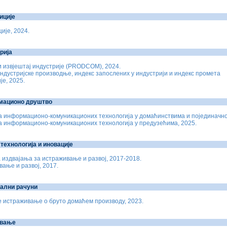
иције
ије, 2024.
рија
 извјештај индустрије (PRODCOM), 2024.
ндустријске производње, индекс запослених у индустрији и индекс промета
је, 2025.
мационо друштво
 информационо-комуникационих технологија у домаћинствима и појединачно
 информационо-комуникационих технологија у предузећима, 2025.
 технологија и иновације
 издвајања за истраживање и развој, 2017-2018.
ање и развој, 2017.
ални рачуни
 истраживање о бруто домаћем производу, 2023.
овање