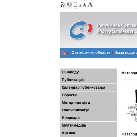
Република Српска
Републички з
Статистичке области
Базa подат
О Заводу
Метапод
Публикације
Календар публиковања
Обрасци
Методологије и
класификације
Новинари
Мултимедија
Архива
Метапод