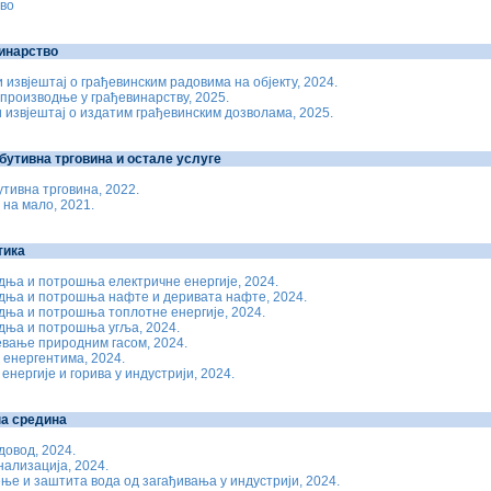
во
инарство
извјештај о грађевинским радовима на објекту, 2024.
производње у грађевинарству, 2025.
 извјештај о издатим грађевинским дозволама, 2025.
бутивна трговина и остале услуге
тивна трговина, 2022.
 на мало, 2021.
тика
ња и потрошња електричне енергије, 2024.
дња и потрошња нафте и деривата нафте, 2024.
ња и потрошња топлотне енергије, 2024.
дња и потрошња угља, 2024.
вање природним гасом, 2024.
 енергентима, 2024.
енергије и горива у индустрији, 2024.
на средина
довод, 2024.
нализација, 2024.
е и заштита вода од загађивања у индустрији, 2024.