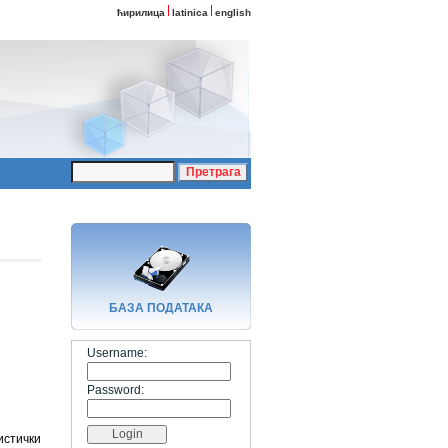
ћирилица
latinica
english
БАЗA ПОДАТАКА
Username:
Password:
истички