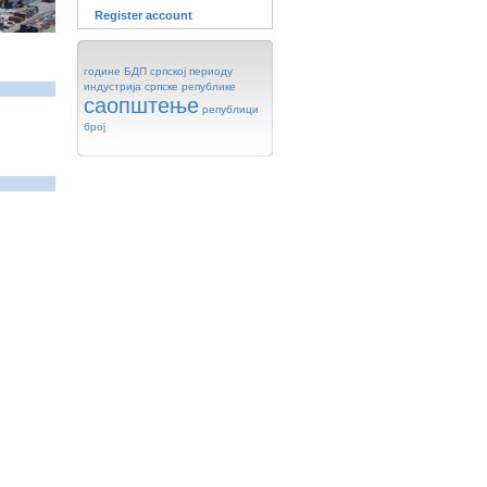
Register account
године
БДП
српској
периоду
индустрија
српске
републике
саопштење
републици
број