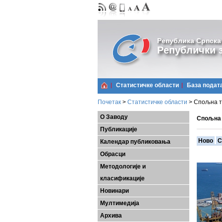
Република Српска
Републички з
Статистичке области
Базa подат
Почетак
>
Статистичке области
>
Спољна т
О Заводу
Спољна 
Публикације
Ново
С
Календар публиковања
Обрасци
Методологије и
класификације
Новинари
Мултимедија
Архива