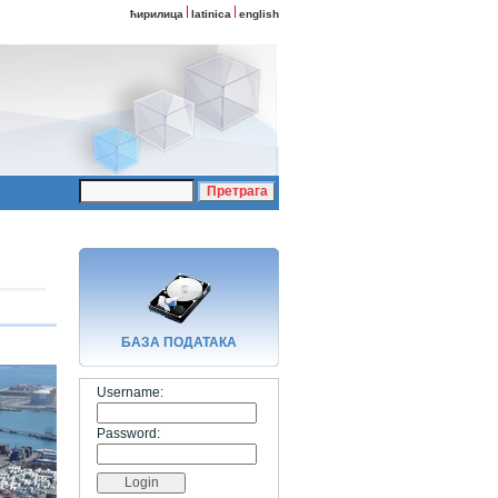
ћирилица
latinica
english
БАЗA ПОДАТАКА
Username:
Password: