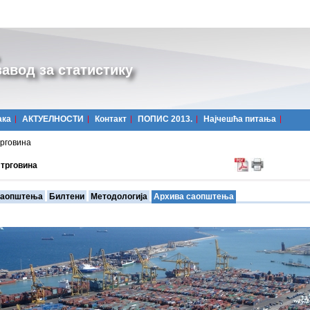
авод за статистику
ака
АКТУЕЛНОСТИ
Контакт
ПОПИС 2013.
Најчешћa питања
рговина
трговина
аопштења
Билтени
Методологија
Архива саопштења