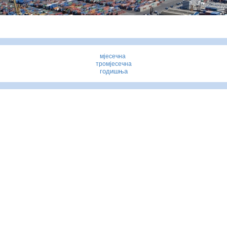
мјесечна
тромјесечна
годишња