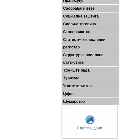
Правосуђе
Саобраћај и везе
Социјална заштита
Спољна трговина
Становништво
Статистички пословни
регистар
Структурне пословне
статистике
Тржиште рада
Туризам
Угоститељство
Цијене
Шумарство
Свјетски дани