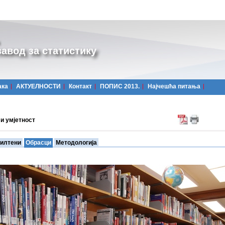
авод за статистику
ака
АКТУЕЛНОСТИ
Контакт
ПОПИС 2013.
Најчешћa питања
и умјетност
илтени
Обрасци
Методологија