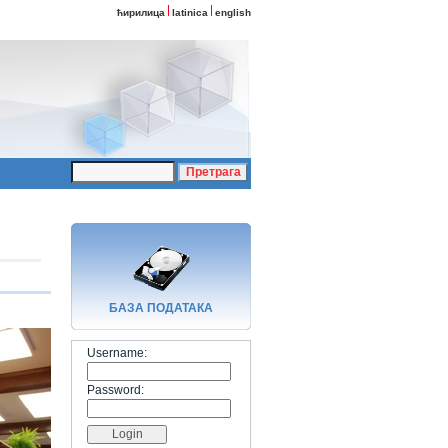
ћирилица
latinica
english
БАЗA ПОДАТАКА
Username:
Password: