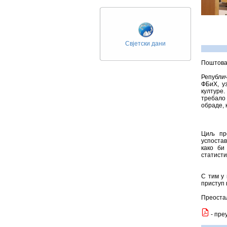
Свјетски дани
Поштова
Републич
ФБиХ, у
културе.
требало
обраде, 
Циљ пре
успоста
како би
статисти
С тим у 
приступ 
Преостал
- пре