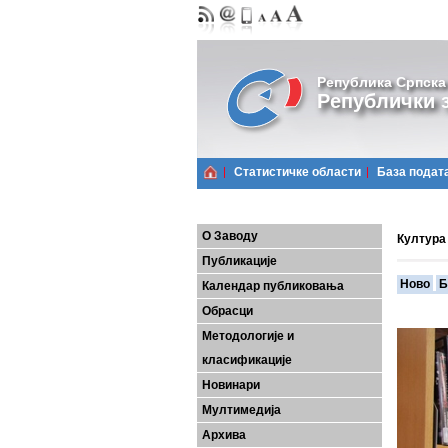
Република Српска
Републички з
Статистичке области
Базa подат
О Заводу
Култура 
Публикације
Ново
Б
Календар публиковања
Обрасци
Методологије и
класификације
Новинари
Мултимедија
Архива