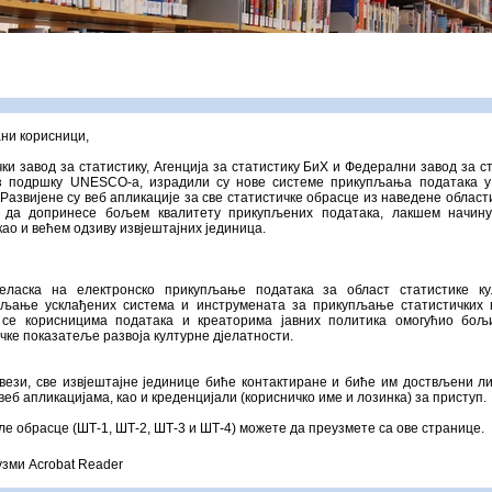
ни корисници,
ки завод за статистику, Агенција за статистику БиХ и Федерални завод за с
з подршку UNESCO-а, израдили су нове системе прикупљања података у
 Развијене су веб апликације за све статистичке обрасце из наведене област
 да допринесе бољем квалитету прикупљених података, лакшем начин
као и већем одзиву извјештајних јединица.
ласка на електронско прикупљање података за област статистике ку
вљање усклађених система и инструмената за прикупљање статистичких 
 се корисницима података и креаторима јавних политика омогућио бољ
чке показатеље развоја културне дјелатности.
вези, све извјештајне јединице биће контактиране и биће им доствљени л
веб апликацијама, као и креденцијали (корисничко име и лозинка) за приступ.
е обрасце (ШТ-1, ШТ-2, ШТ-3 и ШТ-4) можете да преузмете са ове странице.
узми Acrobat Reader