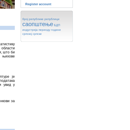
Register account
број
републике
републици
саопштење
БДП
индустрија
периоду
године
српској
српске
татистику
 области
и, што би
у њихове
лтуре је
података
и увид у
инкови за