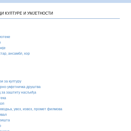
И КУЛТУРЕ И УМЈЕТНОСТИ
иотеке
в
ије
тар, ансамбл, хор
и за културу
рно-умјетничка друштва
д за заштиту насљеђа
тека
коп
водња, увоз, извоз, промет филмова
ивал
ришта
о