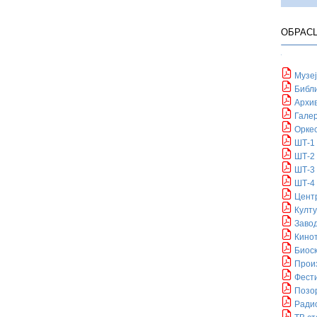
ОБРАСЦ
Музеј
Библ
Архи
Галер
Оркес
ШТ-1
ШТ-2
ШТ-3
ШТ-4
Центр
Култу
Заво
Кино
Биос
Произ
Фест
Позо
Ради