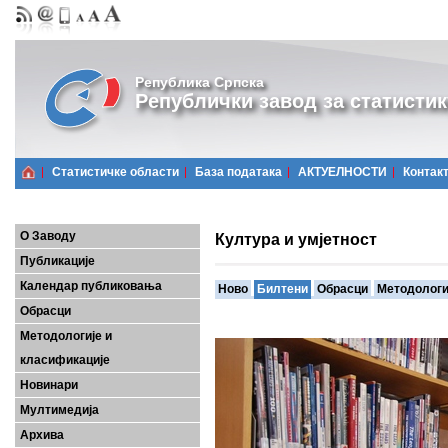
Република Српска
Републички завод за статистик
Статистичке области
Базa података
АКТУЕЛНОСТИ
Контак
О Заводу
Култура и умјетност
Публикације
Календар публиковања
Ново
Билтени
Обрасци
Методологи
Обрасци
Методологије и
класификације
Новинари
Мултимедија
Архива