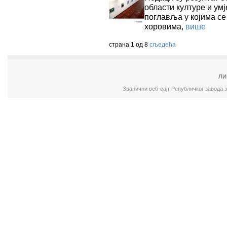
области културе и ум
поглавља у којима се
хоровима,
више
страна 1 од 8
сљедећа
ЛИ
Званични веб-сајт Републичког завода 