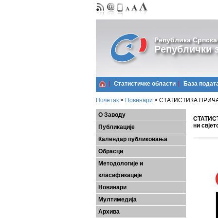
Република Српска
Републички з
Статистичке области
Базa подат
Почетак
>
Новинари
>
СТАТИСТИКА ПРИЧА - Ф
О Заводу
СТАТИСТ
ни свјет
Публикације
Календар публиковања
Обрасци
Методологије и
класификације
Новинари
Мултимедија
Архива