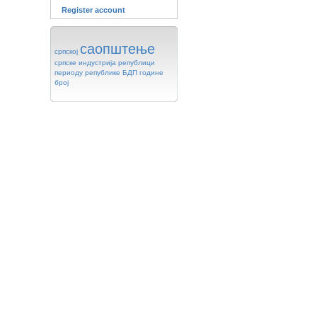
Register account
саопштење
српској
српске
индустрија
републици
периоду
републике
БДП
године
број