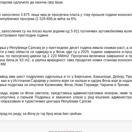
0 парова одлучило да оконча свој брак.
е запослено 3 875 лица чија је просјечна плата у току прошле године износил
републичког просјека (1 528 КМ) је већа за 6%.
 запослених су на посао ишли једним од 5 911 путничких аутомобилима колик
истровано претходне године.
ња у Републици Српској је у претходних десет година имала снажан раст, а з
ти у овој области се одвијају и у Фочи, гдје су у 2025. години завршена и про
на, по просјечној цијени од 2 220 КМ/m2. Просјечна величина завршеног и п
ана била је 63 m2, а укупна вриједност свих продатих нових станова износила
 КМ.
авод има шест подручних одјељења и то у Бијељини, Бањалуци, Добоју, При
 као и у Источном Сарајеву у склопу којег се налази и одсјек Фоча који је над
ње података за општине Калиновик, Фоча, Ново Горажде, Чајниче и Трново.
рада, којим се Фоча окитила, представља административни искорак, чиме п
 општина у горњем Подрињу и званично улази у ред кључних администра
-образовних и туристичких центара Републике Српске.
град по реду, за Фочу је тај број ипак био срећан.