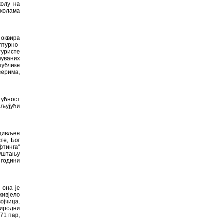
колу на
школама
 оквира
лтурно-
туристе
чуваних
публике
зерима,
гућност
аљујући
адивљен
те, Бог
фтинга"
пуштању
 години
 она је
живјело
ојчица.
иродни
71 пар,