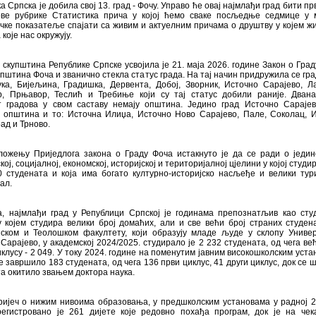
а Српска је добила свој 13. град - Фочу. Управо ће овај најмлађи град бити пр
ве рубрике Статистика прича у којој ћемо сваке посљедње седмице у 
чке показатеље спајати са живим и актуелним причама о друштву у којем ж
које нас окружују.
скупштина Републике Српске усвојила је 21. маја 2026. године Закон о Град
општина Фоча и званично стекла статус града. На тај начин придружила се гр
ка, Бијељина, Градишка, Дервента, Добој, Зворник, Источно Сарајево, Л
р, Прњавор, Теслић и Требиње који су тај статус добили раније. Дван
т градова у свом саставу немају општина. Једино град Источно Сараје
а општина и то: Источна Илиџа, Источно Ново Сарајево, Пале, Соколац, 
ад и Трново.
ложењу Приједлога закона о Граду Фоча истакнуто је да се ради о једин
кој, социјалној, економској, историјској и територијалној цјелини у којој студ
0 студената и која има богато културно-историјско насљеђе и велики тур
ал.
а, најмлађи град у Републици Српској је годинама препознатљив као сту
 којем студира велики број домаћих, али и све већи број страних студен
ском и Теолошком факултету, који образују младе људе у склопу Униве
Сарајево, у академској 2024/2025. студирало је 2 232 студената, од чега ве
клусу - 2 049. У току 2024. године на поменутим јавним високошколским уста
је завршило 183 студената, од чега 136 први циклус, 41 други циклус, док се 
а окитило звањем доктора наука.
ријеч о нижим нивоима образовања, у предшколским установама у радној 2
регистровано је 261 дијете које редовно похађа програм, док је на че