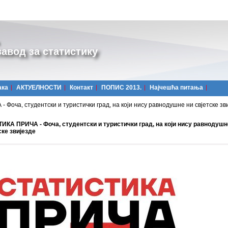
авод за статистику
ака
АКТУЕЛНОСТИ
Контакт
ПОПИС 2013.
Најчешћa питања
оча, студентски и туристички град, на који нису равнодушне ни свјетске зв
ИКА ПРИЧА - Фоча, студентски и туристички град, на који нису равнодушн
ске звијезде