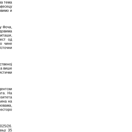
ва тема
мјесецу
ивимо и
у Фоча,
адовима
акташи,
аест од
во чине
Источни
ственој
ира више
истички
дентски
ата. На
рзитета
ћина на
новама,
шесторо
025/26.
кању 35