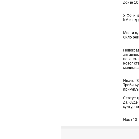
док је 1
У Фочи ј
КМ и од 
Многи од
било рег
Новоград
активнос
нова ста
новог ст
милиона
Иначе, З
Требињу,
прикупља
Статус г
да буде
културно
Иако 13. 