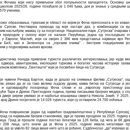
их Фочака који нису примљени због попуњености капацитета. Основну ш
школске 2025/26. године похађало је 1 040 ђака, док је знање у средњим 
570 ученика.
оког образовања, туризам је област по којем је Фоча препозната и из изван
ке Српске. Нестварна природа од које застаје дах, у комбинацији са ку
ким насљеђем, мамац су за посјетиоце. Национални парк „Сутјеска" очарава 
м природом у склопу којег се налазе Перућица, једна од посљедњих о
 у Европи, Маглић, који са својих 2 386 мнв представља највиши врх Ре
и БиХ, као и Зеленгора са „горским очима" - бистрим глацијалним је
им у подножјима њених врхова.
уристичка понуда привлачи туристе различитих интересовања, јер нуди мо
 одмора, авантуризма, еколошког туризма и богатих часова историје захв
лном комплексу „Тјентиште" који је посвећен бици на Сутјесци.
 је чувени Ричард Бартон, када је дошао на снимање филма „Сутјеска", з
ом, рекао да је за тако велику људску драму, каква битка на Сутјесци и јес
 и одговарајућу позорницу. Фоча слови и за „европску престоницу ра
ући Тари и Дрини. Претходних година, према писањима бројних медија, у с
 двије ријеке уживао је и најбољи кошаркаш свијета Никола Јокић. У 2025.
д крај Дрине посјетило је 14 026 туриста, који су остварили 24 700 ноћења.
Фоча површински један од највећих градова/општина у Републици Српској,
 град са најмањим бројем становника, гдје је према процјени за 2025. годину 
ица. Град је прошле године постао богатији за 126 беба, од чега је 68 дјев
е 208 лица, што значи да је Фоча у 2025. години имала негативан пр
ј, јер је умрло 82 лица више него што је рођено. Судбоносно „да" изрекао је 