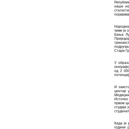
Републик
наше но
статисти
појавама 
Народна 
чиме је 
Бања Лу
Приједо
тринаес
подручј
Стари Гр
У образ
географс
од 2 00
потенциј
И заист
центар у
Медицин
Источно 
првом ци
студије 
студенат
Када је 
години 