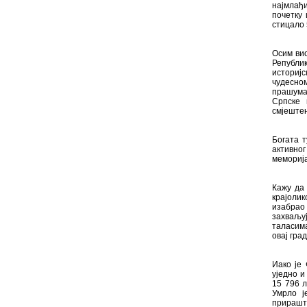
најмлађ
почетку 
стицало 
Осим вис
Републи
историјс
чудесно
прашума
Српске 
смјештен
Богата т
активног
меморија
Кажу да
крајолик
изабрао
захваљуј
таласима
овај гра
Иако је 
уједно и
15 796 л
Умрло ј
прирашта