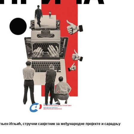
гњен Игњић, стручни савјетник за међународне пројекте и сарадњу