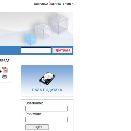
ћирилица
latinica
english
ијезде
е
БАЗA ПОДАТАКА
Username:
Password: