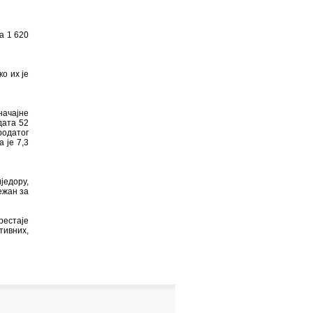
а 1 620
о их је
начајне
дата 52
родатог
 је 7,3
једору,
лежан за
рестаје
тивних,