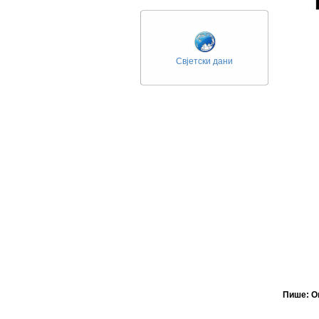
Свјетски дани
Пише: О