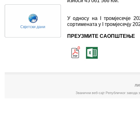
износи 45 061 566 КМ.
У односу на I тромјесечје 20
сортимената у I тромјесечју 202
Свјетски дани
ПРЕУЗМИТЕ САОПШТЕЊЕ
ЛИ
Званични веб-сајт Републичког завода 