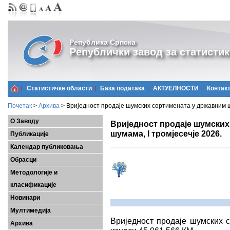
Република Српска
Републички завод за статистик
Статистичке области
Базa података
АКТУЕЛНОСТИ
Контак
Почетак
>
Архива
>
Вриједност продаје шумских сортимената у државним шу
О Заводу
Вриједност продаје шумских
шумама, I тромјесечје 2026.
Публикације
Календар публиковања
Обрасци
Методологије и
класификације
Новинари
Мултимедија
Вриједност продаје шумских с
Архива