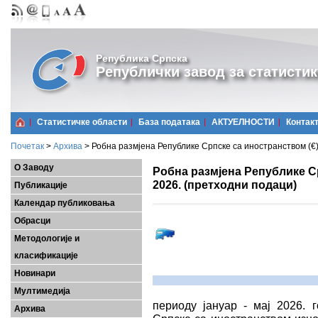
Република Српска
Републички завод за статистик
Статистичке области
Базa података
АКТУЕЛНОСТИ
Контак
Почетак
>
Архива
>
Робна размјена Републике Српске са иностранством (€),
О Заводу
Робна размјена Републике Ср
2026. (претходни подаци)
Публикације
Календар публиковања
Обрасци
Методологије и
класификације
Новинари
Мултимедија
периоду јануар - мај 2026. 
Архива