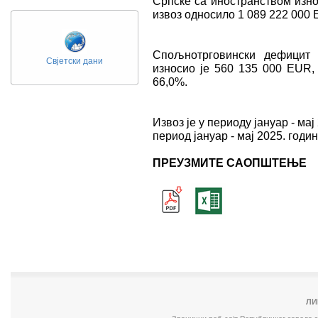
Српске са иностранством изно
извоз односило 1 089 222 000 
Спољнотрговински дефицит 
Свјетски дани
износио је 560 135 000 ЕUR, 
66,0%.
Извоз је у периоду јануар - ма
период јануар - мај 2025. годин
ПРЕУЗМИТЕ САОПШТЕЊЕ
ЛИ