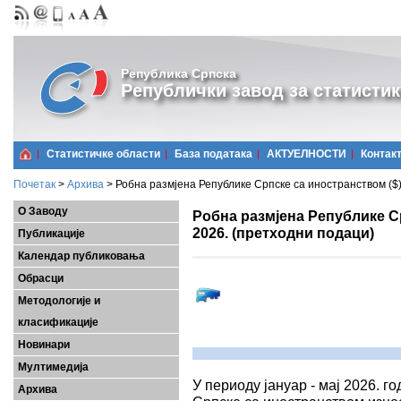
Република Српска
Републички завод за статистик
Статистичке области
Базa података
АКТУЕЛНОСТИ
Контак
Почетак
>
Архива
>
Робна размјена Републике Српске са иностранством ($),
О Заводу
Робна размјена Републике Ср
2026. (претходни подаци)
Публикације
Календар публиковања
Обрасци
Методологије и
класификације
Новинари
Мултимедија
У периоду јануар - мај 2026. 
Архива