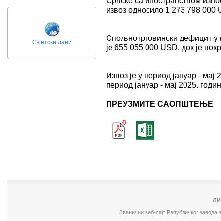
Српске са иностранством износ
извоз односило 1 273 798 000 
Спољнотрговински дефицит у пе
Свјетски дани
је 655 055 000 USD, док је пок
Извоз је у период јануар - мај
период јануар - мај 2025. годин
ПРЕУЗМИТЕ САОПШТЕЊЕ
ЛИ
Званични веб-сајт Републичког завода 