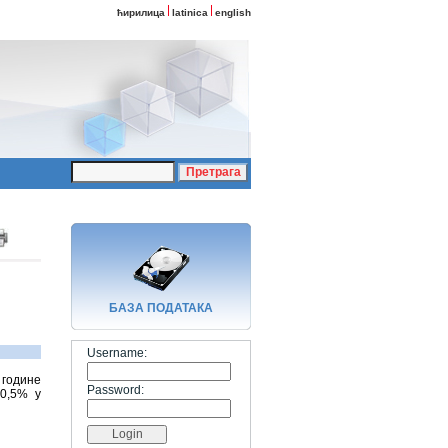
ћирилица
latinica
english
БАЗA ПОДАТАКА
Username:
 године
Password:
 0,5% у