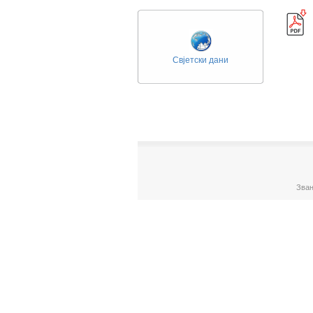
Свјетски дани
Зван