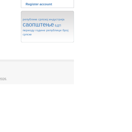
Register account
републике
српској
индустрија
саопштење
БДП
периоду
године
републици
број
српске
2026.