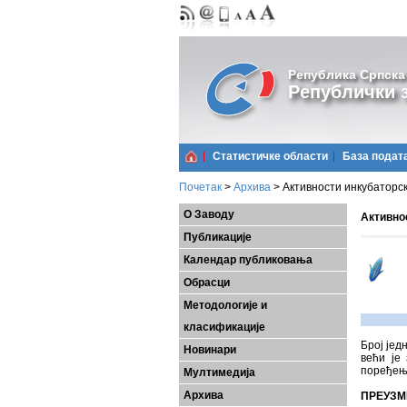
Република Српска
Републички з
Статистичке области
Базa подат
Почетак
>
Архива
>
Активности инкубаторск
О Заводу
Активнос
Публикације
Календар публиковања
Обрасци
Методологије и
класификације
Број јед
Новинари
већи је
поређењ
Мултимедија
Архива
ПРЕУЗМ