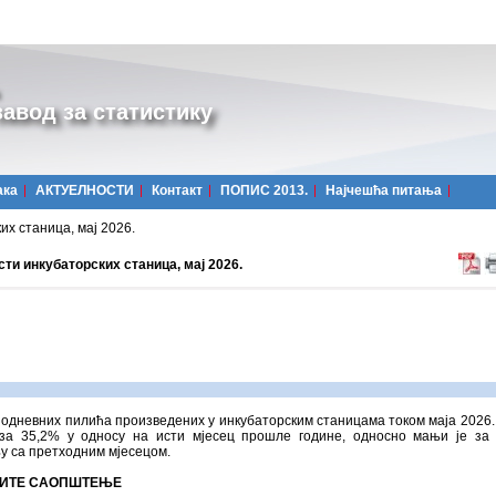
авод за статистику
ака
АКТУЕЛНОСТИ
Контакт
ПОПИС 2013.
Најчешћa питања
их станица, мај 2026.
ти инкубаторских станица, мај 2026.
нодневних пилића произведених у инкубаторским станицама током маја 2026.
 за 35,2% у односу на исти мјесец прошле године, односно мањи је за
у са претходним мјесецом.
ИТЕ САОПШТЕЊЕ