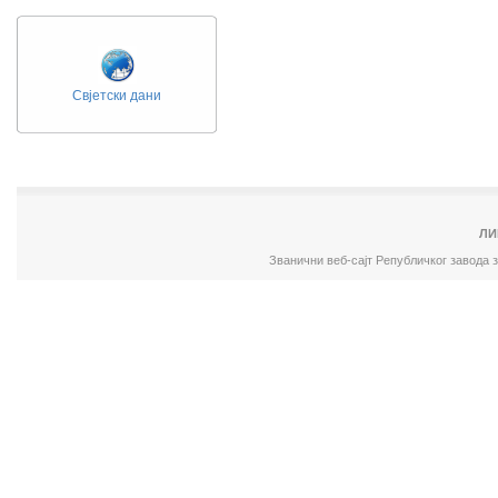
Свјетски дани
ЛИ
Званични веб-сајт Републичког завода 