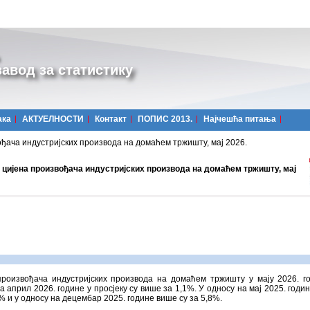
авод за статистику
ака
АКТУЕЛНОСТИ
Контакт
ПОПИС 2013.
Најчешћa питања
ђача индустријских производа на домаћем тржишту, мај 2026.
 цијена произвођача индустријских производа на домаћем тржишту, мај
произвођачa индустријских производа на домаћем тржишту у мају 2026. г
а април 2026. године у просјеку су више за 1,1%. У односу на мај 2025. годи
4% и у односу на децембар 2025. године више су за 5,8%.