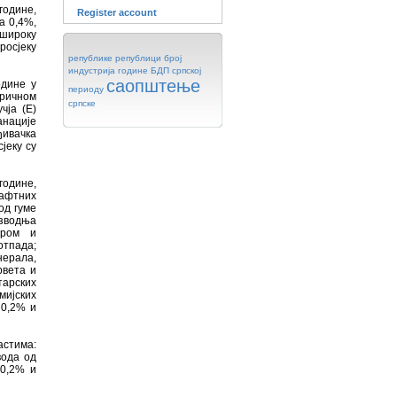
године,
Register account
а 0,4%,
 широку
росјеку
републике
републици
број
индустрија
године
БДП
српској
саопштење
одине у
периоду
тричном
српске
чјa (E)
нације
ђивачка
јеку су
године,
афтних
од гуме
зводња
аром и
тпада;
ерала,
рвета и
тарских
мијских
 0,2% и
астима:
вода од
0,2% и