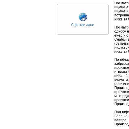
Посматр
цијене е
цијене и
потрошњу
ниже за 
Свјетски дани
Посматр
односу н
енергијо
Снабди
(ремеди
индустри
ниже за 
По облас
забиљеж
производ
и пласт
пића 1
климати
рецикла
Произво
производ
материја
произво
Производ
Пад ције
Вађење 
папира 
Произво