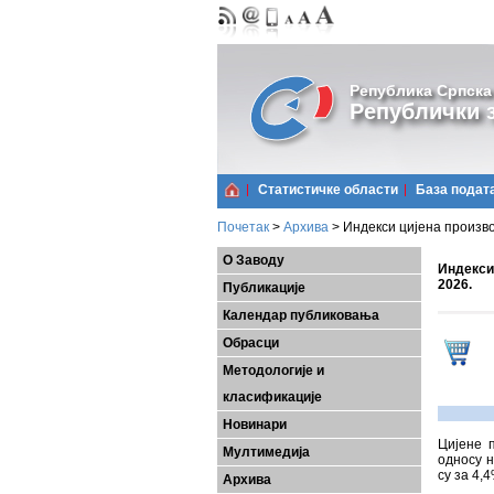
Република Српска
Републички з
Статистичке области
Базa подат
Почетак
>
Архива
>
Индекси цијена произво
О Заводу
Индекси
2026.
Публикације
Календар публиковања
Обрасци
Методологије и
класификације
Новинари
Цијенe 
Мултимедија
односу н
су за 4,
Архива