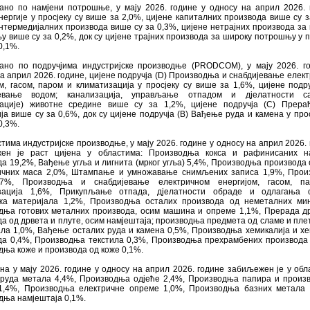
ано по намјени потрошње, у мају 2026. године у односу на април 2026. 
нергије у просјеку су више за 2,0%, цијене капиталних производа више су з
нтермедијалних производа више су за 0,3%, цијене нетрајних производа за
 више су за 0,2%, док су цијене трајних производа за широку потрошњу у п
0,1%.
ано по подручјима индустријске производње (PRODCOM), у мају 2026. г
а април 2026. године, цијене подручја (D) Производња и снабдијевање елек
м, гасом, паром и климатизација у просјеку су више за 1,6%, цијене подру
јевање водом; канализација, управљање отпадом и дјелатности са
јације) животне средине више су за 1,2%, цијене подручја (C) Прера
ја више су за 0,6%, док су цијене подручјa (B) Вађење руда и камена у прос
0,3%.
тима индустријске производње, у мају 2026. године у односу на април 2026. 
ен је раст цијена у областима: Производња кокса и рафинисаних н
а 19,2%, Вађење угља и лигнита (мрког угља) 5,4%, Производња производа 
ичних маса 2,0%, Штампање и умножавање снимљених записа 1,9%, Прои
,7%, Производња и снабдијевање електричном енергијом, гасом, п
зација 1,6%, Прикупљање отпада, дјелатности обраде и одлагања о
жа материјала 1,2%, Производња осталих производа од неметалних мин
дња готових металних производа, осим машина и опреме 1,1%, Прерада д
а од дрвета и плуте, осим намјештаја; производња предмета од сламе и пле
ла 1,0%, Вађење осталих руда и камена 0,5%, Производња хемикалија и хе
да 0,4%, Производња текстила 0,3%, Производња прехрамбених производа
ња коже и производа од коже 0,1%.
на у мају 2026. године у односу на април 2026. године забиљежен је у обл
руда метала 4,4%, Производња одјеће 2,4%, Производња папира и произ
1,4%, Производња електричне опреме 1,0%, Производња базних метала 
дња намјештаја 0,1%.