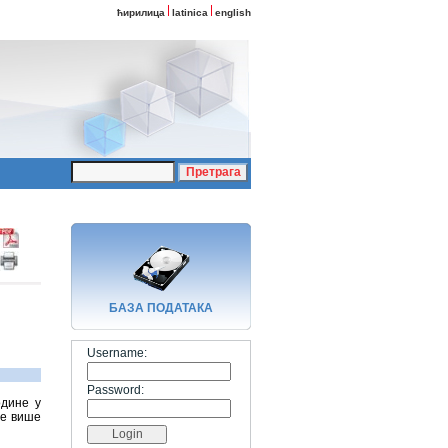
ћирилица
latinica
english
БАЗA ПОДАТАКА
Username:
Password:
одине у
не више