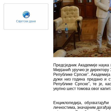
Свјетски дани
Предсједник Академије наука
Мирјанић уручио је директору
Републике Српске". Академија
дужи низ година предано и с
Републике Српске", те је, к
укупно шест томова овог капит
Енциклопедија, обухватајући
личностима, значајним догађ