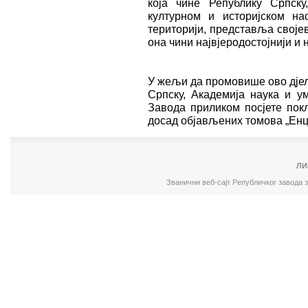
која чине Републику Српск
културном и историјском н
територији, представља својев
она чини највјеродостојнији и 
У жељи да промовише ово дјело
Српску, Академија наука и у
Завода приликом посјете пок
досад објављених томова „Енц
ЛИ
Званични веб-сајт Републичког завода 