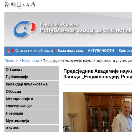
Република Српска
Републички завод за статистик
Статистичке области
Базa података
АКТУЕЛНОСТИ
Контак
Почетак
>
Новинари
>
Предсједник Академије наука и умјетности уручио д
О Заводу
Предсједник Академије наук
Завода „Енциклопедију Реп
Публикације
Календар публиковања
Обрасци
Методологије и
класификације
Новинари
Мултимедија
Архива