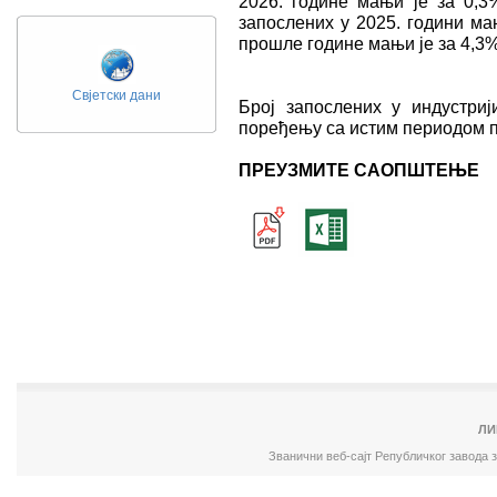
2026. године мањи је за 0,3%
запослених у 2025. години ма
прошле године мањи је за 4,3%
Свјетски дани
Број запослених у индустриј
поређењу са истим периодом п
ПРЕУЗМИТЕ САОПШТЕЊЕ
ЛИ
Званични веб-сајт Републичког завода 