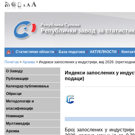
Република Српска
Републички завод за статистик
Статистичке области
Базa података
АКТУЕЛНОСТИ
Контак
Почетак
>
Архива
>
Индекси запослених у индустрији, мај 2026. (претходн
О Заводу
Индекси запослених у индуст
подаци)
Публикације
Календар публиковања
Обрасци
Методологије и
класификације
Новинари
Мултимедија
Број запослених у индустрији
Архива