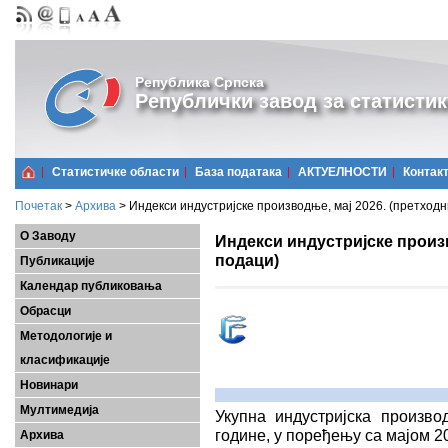
Република Српска
Републички завод за статистик
Статистичке области
Базa података
АКТУЕЛНОСТИ
Контак
Почетак
>
Архива
>
Индекси индустријске производње, мај 2026. (претходн
О Заводу
Индекси индустријске произв
подаци)
Публикације
Календар публиковања
Обрасци
Методологије и
класификације
Новинари
Мултимедија
Укупна индустријска произво
године, у поређењу са мајoм 20
Архива