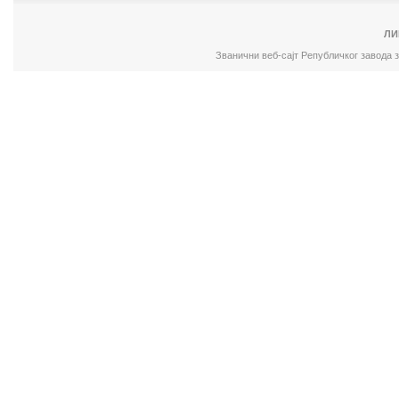
ЛИ
Званични веб-сајт Републичког завода 