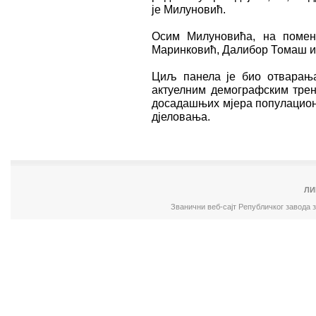
је Милуновић.
Осим Милуновића, на помен
Маринковић, Далибор Томаш и
Циљ панела је био отварања 
актуелним демографским трен
досадашњих мјера популацион
дјеловања.
ЛИ
Званични веб-сајт Републичког завода 