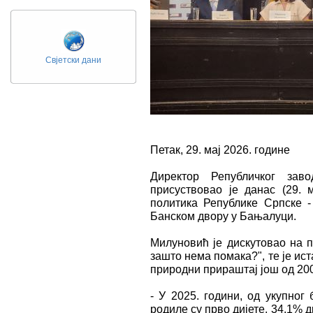
Свјетски дани
Петак, 29. мај 2026. године
Директор Републичког зав
присуствовао је данас (29. 
политика Републике Српске - 
Банском двору у Бањалуци.
Милуновић је дискутовао на п
зашто нема помака?", те је ис
природни прираштај још од 200
- У 2025. години, од укупног 
родиле су прво дијете, 34,1% д