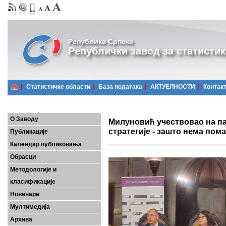
Република Српска
Републички завод за статистик
Статистичке области
Базa података
АКТУЕЛНОСТИ
Контак
О Заводу
Милуновић учествовао на па
стратегије - зашто нема пом
Публикације
Календар публиковања
Обрасци
Методологије и
класификације
Новинари
Мултимедија
Архива