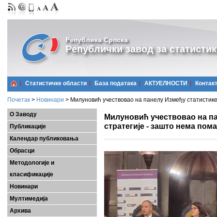
Република Српска
Републички завод за статистик
Статистичке области
Базa података
АКТУЕЛНОСТИ
Контак
Почетак
>
Новинари
>
Милуновић учествовао на панелу Између статистике 
О Заводу
Милуновић учествовао на па
стратегије - зашто нема пом
Публикације
Календар публиковања
Обрасци
Методологије и
класификације
Новинари
Мултимедија
Архива