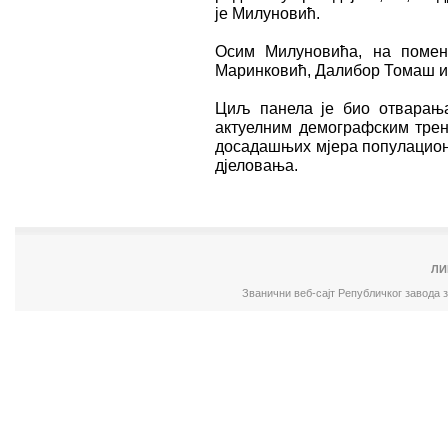
је Милуновић.
Осим Милуновића, на помен
Маринковић, Далибор Томаш и
Циљ панела је био отварања 
актуелним демографским трен
досадашњих мјера популацион
дјеловања.
ЛИ
Званични веб-сајт Републичког завода 