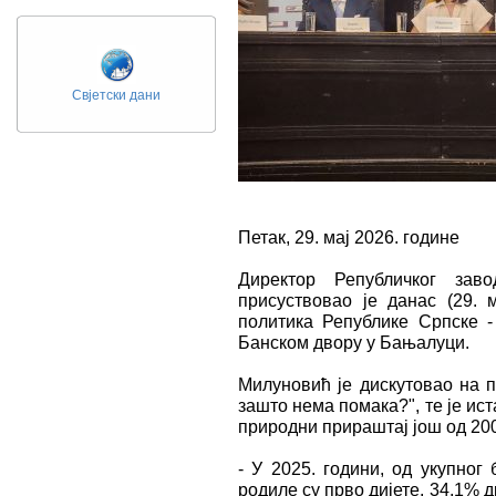
Свјетски дани
Петак, 29. мај 2026. године
Директор Републичког зав
присуствовао је данас (29. 
политика Републике Српске - 
Банском двору у Бањалуци.
Милуновић је дискутовао на п
зашто нема помака?", те је ис
природни прираштај још од 200
- У 2025. години, од укупног 
родиле су прво дијете, 34,1% д