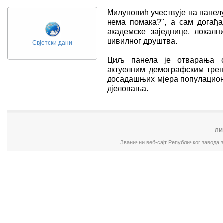
Милуновић учествује на панелу
нема помака?", а сам догађај
академске заједнице, локалн
цивилног друштва.
Свјетски дани
Циљ панела је отварања ст
актуелним демографским трен
досадашњих мјера популацион
дјеловања.
ЛИ
Званични веб-сајт Републичког завода 