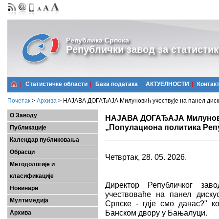
Република Српска
Републички завод за статистик
Статистичке области
Базa података
АКТУЕЛНОСТИ
Контак
Почетак
>
Архива
>
НАЈАВА ДОГАЂАЈА Милуновић учествује на панел дискус
О Заводу
НАЈАВА ДОГАЂАЈА Милуновић
„Популациона политика Репу
Публикације
Календар публиковања
Обрасци
Четвртак, 28. 05. 2026.
Методологије и
класификације
Директор Републичког зав
Новинари
учествоваће на панел диску
Мултимедија
Српске - гдје смо данас?" ко
Банском двору у Бањалуци.
Архива