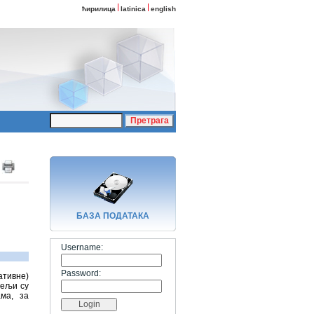
ћирилица
latinica
english
БАЗA ПОДАТАКА
Username:
Password:
ативне)
тељи су
ма, за