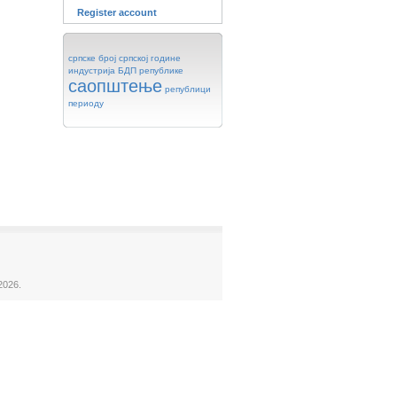
Register account
српске
број
српској
године
индустрија
БДП
републике
саопштење
републици
периоду
2026.