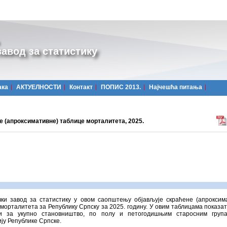
авод за статистику
ака
АКТУЕЛНОСТИ
Контакт
ПОПИС 2013.
Најчешћa питања
е (апроксимативне) таблице морталитета, 2025.
чки завод за статистику у овом саопштењу објављује скраћене (апроксим
морталитета за Републику Српску за 2025. годину. У овим таблицама показа
и за укупно становништво, по полу и петогодишњим старосним група
ју Републике Српске.