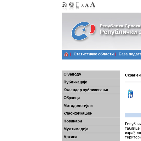
Република Српска
Републички з
Статистичке области
Базa подат
О Заводу
Скраћен
Публикације
Календар публиковања
Обрасци
Методологије и
класификације
Новинари
Републи
таблице 
Мултимедија
израђен
Архива
територи