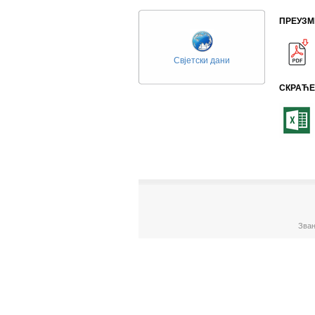
ПРЕУЗМ
Свјетски дани
СКРАЋЕ
Зван