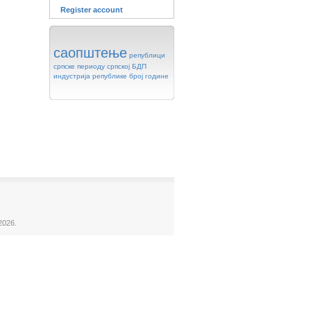
Register account
саопштење
републици
српске
периоду
српској
БДП
индустрија
републике
број
године
2026.