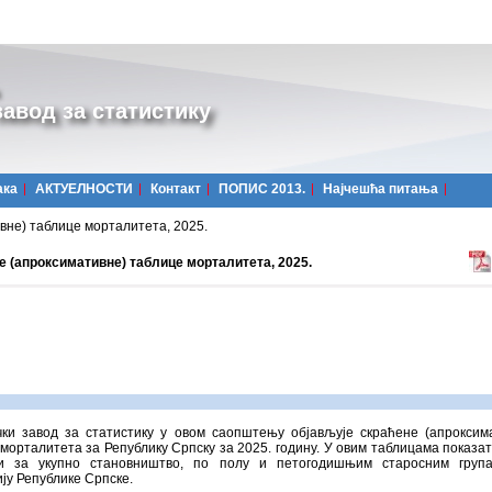
авод за статистику
ака
АКТУЕЛНОСТИ
Контакт
ПОПИС 2013.
Најчешћa питања
не) таблице морталитета, 2025.
е (апроксимативне) таблице морталитета, 2025.
чки завод за статистику у овом саопштењу објављује скраћене (апроксим
морталитета за Републику Српску за 2025. годину. У овим таблицама показа
и за укупно становништво, по полу и петогодишњим старосним група
ју Републике Српске.