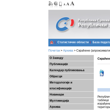
Република Српска
Републички з
Статистичке области
Базa подат
Почетак
>
Архива
>
Скраћене (апроксиматив
О Заводу
Скраћен
Публикације
Календар публиковања
Обрасци
Методологије и
класификације
Новинари
Републи
таблице 
Мултимедија
израђен
Архива
територи