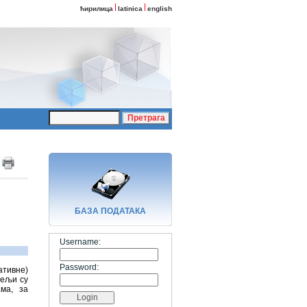
ћирилица
latinica
english
БАЗA ПОДАТАКА
Username:
Password:
ативне)
тељи су
ма, за