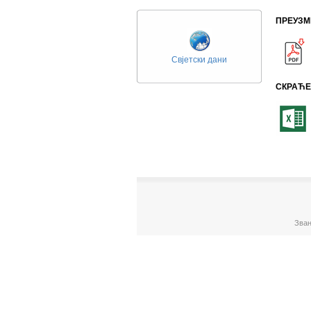
ПРЕУЗМ
Свјетски дани
СКРАЋЕ
Зван