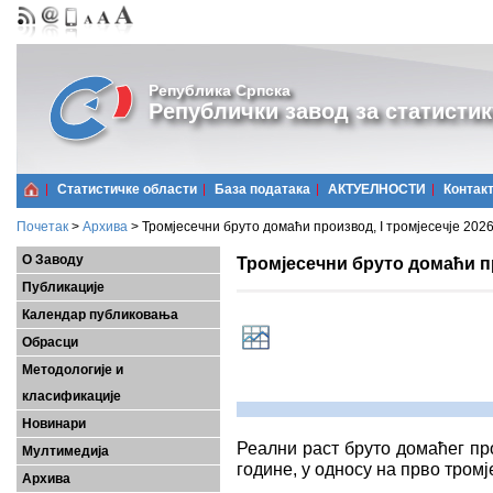
Република Српска
Републички завод за статистик
Статистичке области
Базa података
АКТУЕЛНОСТИ
Контак
Почетак
>
Архива
>
Тромјесечни бруто домаћи производ, I тромјесечје 2026
О Заводу
Тромјесечни бруто домаћи пр
Публикације
Календар публиковања
Обрасци
Методологије и
класификације
Новинари
Реални раст бруто домаћег пр
Мултимедија
године, у односу на прво тромје
Архива