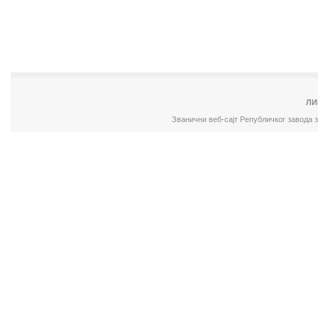
ЛИ
Званични веб-сајт Републичког завода 