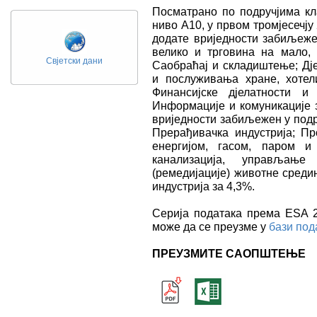
Посматрано по подручјима кл
ниво А10, у првом тромјесечју
додате вриједности забиљежен
велико и трговина на мало, 
Свјетски дани
Саобраћај и складиштење; Дј
и послуживања хране, хотели
Финансијске дјелатности и
Информације и комуникације з
вриједности забиљежен у подр
Прерађивачка индустрија; П
енергијом, гасом, паром и
канализација, управљање
(ремедијације) животне среди
индустрија за 4,3%.
Серија података према ESA 20
може да се преузме у
бази под
ПРЕУЗМИТЕ САОПШТЕЊЕ