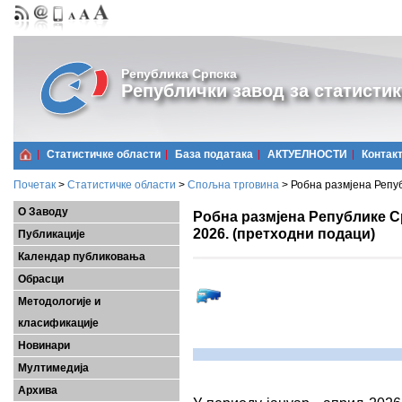
Република Српска
Републички завод за статистик
Статистичке области
Базa података
АКТУЕЛНОСТИ
Контак
Почетак
>
Статистичке области
>
Спољна трговина
>
Робна размјена Репуб
О Заводу
Робна размјена Републике Ср
2026. (претходни подаци)
Публикације
Календар публиковања
Обрасци
Методологије и
класификације
Новинари
Мултимедија
Архива