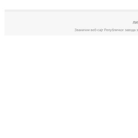
ЛИ
Званични веб-сајт Републичког завода 