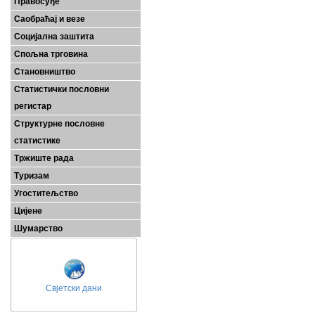
Правосуђе
Саобраћај и везе
Социјална заштита
Спољна трговина
Становништво
Статистички пословни
регистар
Структурне пословне
статистике
Тржиште рада
Туризам
Угоститељство
Цијене
Шумарство
Свјетски дани