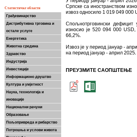
У периоду јануар - април 202
Српске са иностранством изно
Статистичке области
извоз односило 1 019 049 000 
Грађевинарство
Спољнотрговински дефицит у
Дистрибутивна трговина и
износио је 520 094 000 USD, 
остале услуге
66,2%.
Енергетика
Животна средина
Извоз је у период јануар - апр
на период јануар - април 2025.
Здравство
Индустрија
Инвестиције
ПРЕУЗМИТЕ САОПШТЕЊЕ
Информационо друштво
Култура и умјетност
Наука, технологија и
иновације
Национални рачуни
Образовање
Пољопривреда и рибарство
Потрошња и услови живота