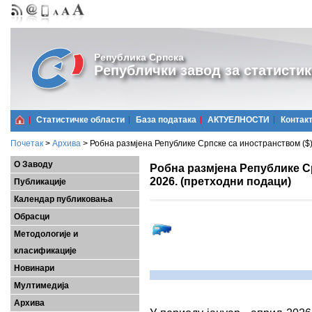
Република Српска
Републички завод за статистик
Статистичке области
Базa података
АКТУЕЛНОСТИ
Контак
Почетак
>
Архива
>
Робна размјена Републике Српске са иностранством ($)
О Заводу
Робна размјена Републике Ср
2026. (претходни подаци)
Публикације
Календар публиковања
Обрасци
Методологије и
класификације
Новинари
Мултимедија
Архива