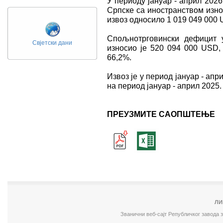
У периоду јануар - април 202
Српске са иностранством изно
извоз односило 1 019 049 000 
Спољнотрговински дефицит у
Свјетски дани
износио је 520 094 000 USD, 
66,2%.
Извоз је у период јануар - апр
на период јануар - април 2025.
ПРЕУЗМИТЕ САОПШТЕЊЕ
ЛИ
Званични веб-сајт Републичког завода 