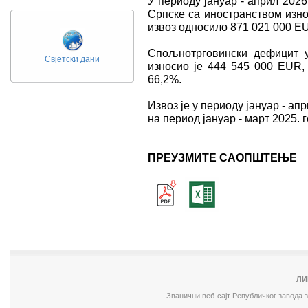
У периоду јануар - април 202
Српске са иностранством изно
извоз односило 871 021 000 ЕU
Спољнотрговински дефицит у
Свјетски дани
износио је 444 545 000 ЕUR, 
66,2%.
Извоз је у периоду јануар - ап
на период јануар - март 2025. г
ПРЕУЗМИТЕ САОПШТЕЊЕ
ЛИ
Званични веб-сајт Републичког завода 