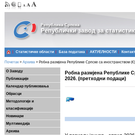
Република Српска
Републички завод за статистик
Статистичке области
Базa података
АКТУЕЛНОСТИ
Контак
Почетак
>
Архива
>
Робна размјена Републике Српске са иностранством (€)
О Заводу
Робна размјена Републике Ср
2026. (претходни подаци)
Публикације
Календар публиковања
Обрасци
Методологије и
класификације
Новинари
Мултимедија
Архива