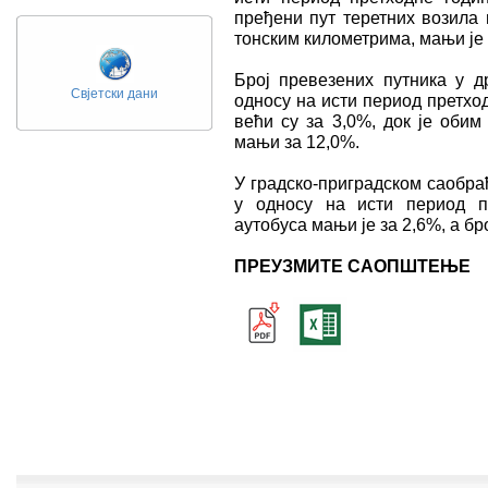
пређени пут теретних возила 
тонским километрима, мањи је 
Број превезених путника у д
Свјетски дани
односу на исти период претхо
већи су за 3,0%, док је обим
мањи за 12,0%.
У градско-приградском саобраћ
у односу на исти период п
аутобуса мањи је за 2,6%, a бр
ПРЕУЗМИТЕ САОПШТЕЊЕ