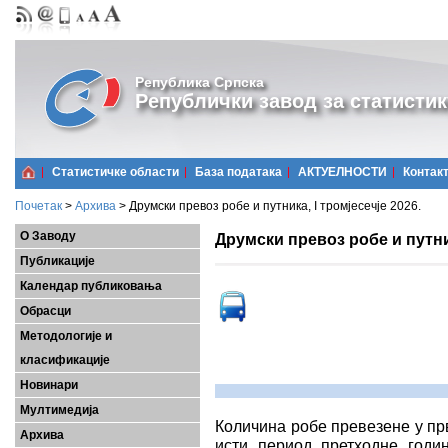
Република Српска
Републички завод за статистик
Статистичке области
Базa података
АКТУЕЛНОСТИ
Контак
Почетак
>
Архива
>
Друмски превоз робе и путника, I тромјесечје 2026.
О Заводу
Друмски превоз робе и путник
Публикације
Календар публиковања
Обрасци
Методологије и
класификације
Новинари
Мултимедија
Количина робе превезене у прв
Архива
исти период претходне годи