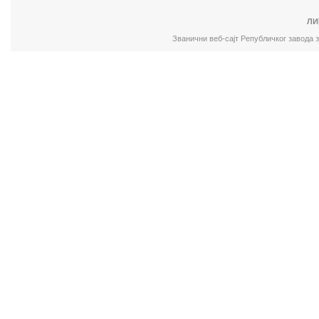
ЛИ
Званични веб-сајт Републичког завода 