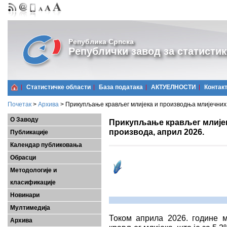
Република Српска
Републички завод за статистик
Статистичке области
Базa података
АКТУЕЛНОСТИ
Контак
Почетак
>
Архива
>
Прикупљање крављег млијека и производња млијечних 
О Заводу
Прикупљање крављег млијек
производа, април 2026.
Публикације
Календар публиковања
Обрасци
Методологије и
класификације
Новинари
Мултимедија
Током априла 2026. године м
Архива