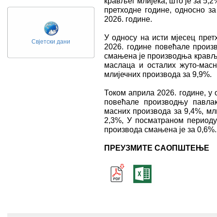
крављег млијека, што је за 5,
претходне године, односно з
2026. године.
У односу на исти мјесец прет
Свјетски дани
2026. године повећале произв
смањена је производња крављег
маслаца и осталих жуто-мас
млијечних производа за 9,9%.
Током априла 2026. године, у
повећале производњу павлак
масних производа за 9,4%, мл
2,3%, У посматраном период
производа смањена је за 0,6%.
ПРЕУЗМИТЕ САОПШТЕЊЕ