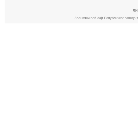
ЛИ
Званични веб-сајт Републичког завода 