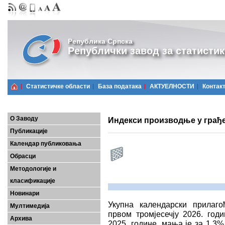
Република Српска
Републички завод за статистик
Статистичке области
Базa података
АКТУЕЛНОСТИ
Контак
О Заводу
Индекси производње у грађев
Публикације
Календар публиковања
Обрасци
Методологије и
класификације
Новинари
Укупна календарски прилаг
Мултимедија
првом тромјесечју 2026. год
Архива
2025. године, мања је за 1,3