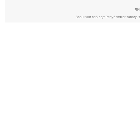
ЛИ
Званични веб-сајт Републичког завода 