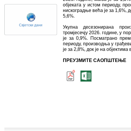
објеката у истом периоду, пр
нискоградње већа је за 1,6%, 
5,6%.
Свјетски дани
Укупна десезонирана про
тромјесечју 2026. године, у п
је за 0,9%. Посматрано прем
периоду, производња у грађев
је за 2,8%, док је на објектим
ПРЕУЗМИТЕ САОПШТЕЊЕ