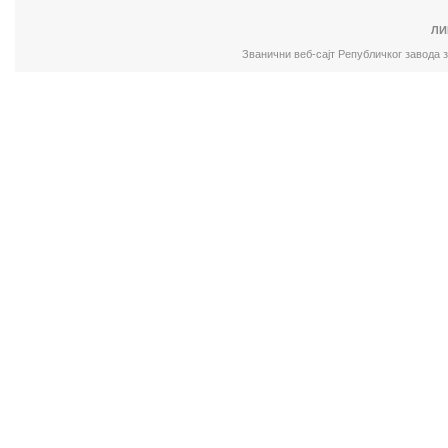
ЛИ
Званични веб-сајт Републичког завода 