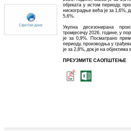
објеката у истом периоду, пр
нискоградње већа је за 1,6%, 
5,6%.
Свјетски дани
Укупна десезонирана про
тромјесечју 2026. године, у п
је за 0,9%. Посматрано прем
периоду, производња у грађев
је за 2,8%, док је на објектим
ПРЕУЗМИТЕ САОПШТЕЊЕ