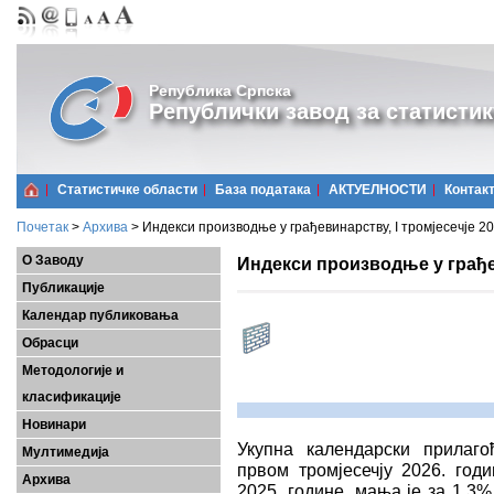
Република Српска
Републички завод за статистик
Статистичке области
Базa података
АКТУЕЛНОСТИ
Контак
Почетак
>
Архива
>
Индекси производње у грађевинарству, I тромјесечје 20
О Заводу
Индекси производње у грађев
Публикације
Календар публиковања
Обрасци
Методологије и
класификације
Новинари
Укупна календарски прилаг
Мултимедија
првом тромјесечју 2026. год
Архива
2025. године, мања је за 1,3