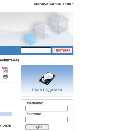
ћирилица
latinica
english
 саопштење)
БАЗA ПОДАТАКА
Username:
Password:
у 2026.