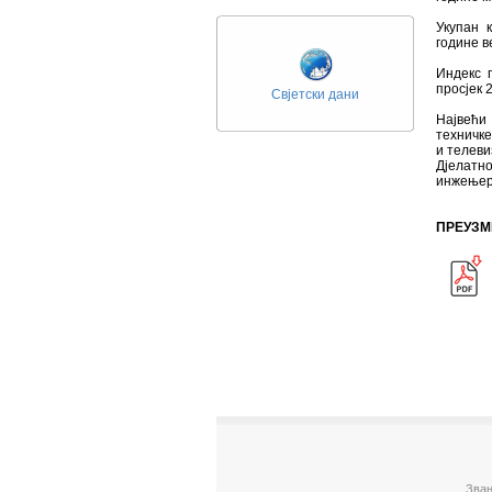
Укупан 
године в
Индекс 
просјек 
Свјетски дани
Највећи
техничке
и телеви
Дјелатн
инжењерс
ПРЕУЗМ
Зван