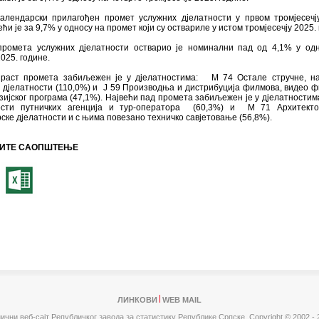
календарски прилагођен промет услужних дјелатности у првом тромјесечј
ећи је за 9,7% у односу на промет који су оствариле у истом тромјесечју 2025.
промета услужних дјелатности остварио је номинални пад од 4,1% у од
2025. године.
 раст промета забиљежен је у дјелатностима: М 74 Остале стручне, н
 дјелатности (110,0%) и J 59 Производња и дистрибуција филмова, видео 
зијског програма (47,1%). Највећи пад промета забиљежен је у дјелатностим
ости путничких агенција и тур-оператора (60,3%) и M 71 Архитекто
ке дјелатности и с њима повезано техничко савјетовање (56,8%).
ИТЕ САОПШТЕЊЕ
ЛИНКОВИ
WEB MAIL
ични веб-сајт Републичког завода за статистику Републике Српске,
Copyright © 2002 - 