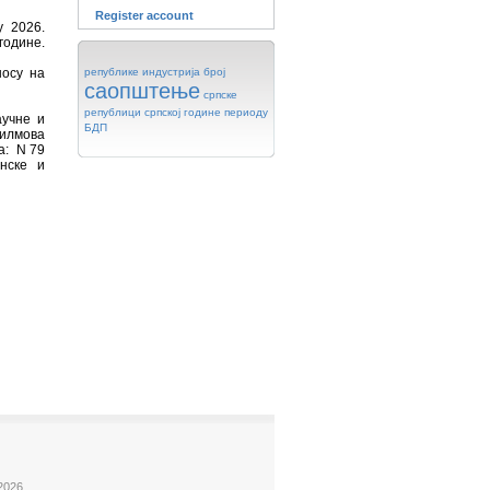
Register account
у 2026.
 године.
носу на
републике
индустрија
број
саопштење
српске
републици
српској
године
периоду
аучне и
БДП
филмова
а: N 79
нске и
2026.