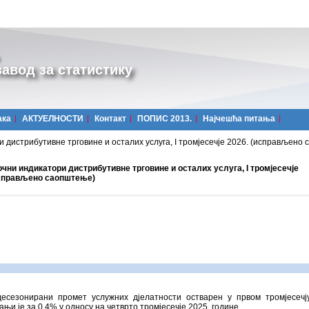
авод за статистику
ака
АКТУЕЛНОСТИ
Контакт
ПОПИС 2013.
Најчешћa питања
 дистрибутивне трговине и осталих услуга, I тромјесечје 2026. (исправљено
чни индикатори дистрибутивне трговине и осталих услуга, I тромјесечје
исправљено саопштење)
десезонирани промет услужних дјелатности остварен у првом тромјесечј
ањи је за 0,4% у односу на четврто тромјесечје 2025. године.