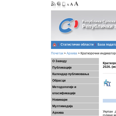
Република Српска
Републички з
Статистичке области
Базa подат
Почетак
>
Архива
>
Краткорочни индикатори
О Заводу
Краткоро
2026. (
Публикације
Календар публиковања
Обрасци
Методологије и
класификације
Новинари
Мултимедија
Укупан 
Архива
године м