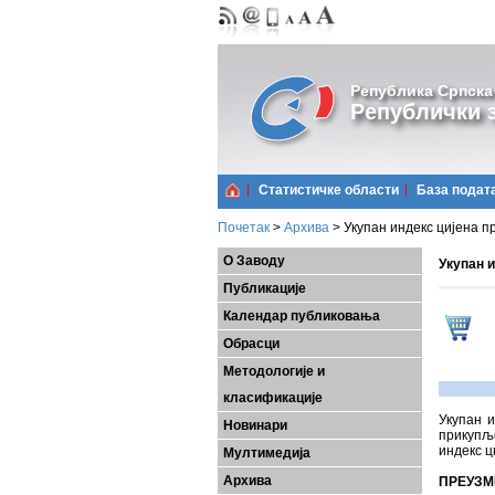
Република Српска
Републички з
Статистичке области
Базa подат
Почетак
>
Архива
>
Укупан индекс цијена п
О Заводу
Укупан и
Публикације
Календар публиковања
Обрасци
Методологије и
класификације
Укупан и
Новинари
прикупље
индекс ц
Мултимедија
Архива
ПРЕУЗМ