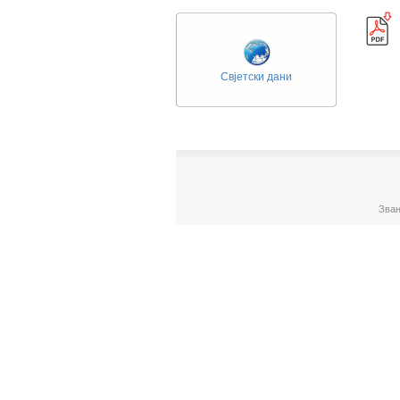
Свјетски дани
Зван