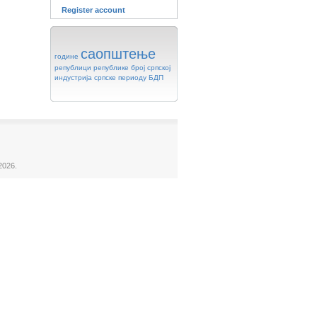
Register account
саопштење
године
републици
републике
број
српској
индустрија
српске
периоду
БДП
2026.