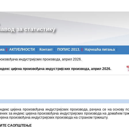
авод за статистику
ака
АКТУЕЛНОСТИ
Контакт
ПОПИС 2013.
Најчешћa питања
роизвођача индустријских производа, април 2026.
ндекс цијена произвођача индустријских производа, април 2026.
ндекс цијена произвођача индустријских производа, рачуна се на основу п
них за индекс цијена произвођача индустријских производа на домаћем тр
ијена произвођача индустријских производа на страном тржишту.
ИТЕ САОПШТЕЊЕ