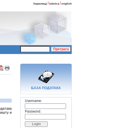
ћирилица
latinica
english
БАЗA ПОДАТАКА
Username:
одатака
Password:
жишту и