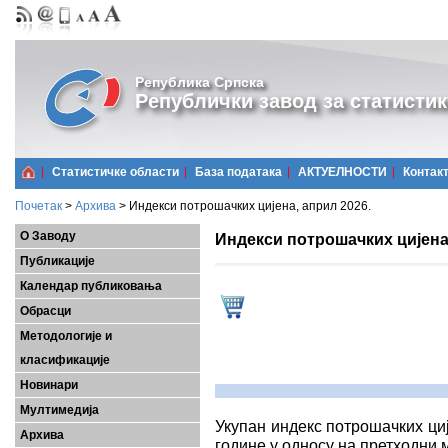
Република Српска
Републички завод за статистик
Статистичке области
Базa података
АКТУЕЛНОСТИ
Контак
Почетак
>
Архива
>
Индекси потрошачких цијена, април 2026.
О Заводу
Индекси потрошачких цијена,
Публикације
Календар публиковања
Обрасци
Методологије и
класификације
Новинари
Мултимедија
Укупан индекс потрошачких циј
Архива
године у односу на претходни м