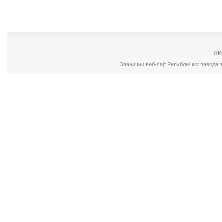
ЛИ
Званични веб-сајт Републичког завода 