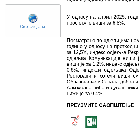
У односу на април 2025. годи
просјеку је виши за 6,8%.
Свјетски дани
Посматрано по одјељцима нам
године у односу на претходни
за 12,5%, индекс одјељка Рекр
одјељка Комуникације виши 
виши је за 1,2%, индекс одјељ
0,6%, индекси одјељака Одј
Ресторани и хотели виши су
Образовање и Остала добра и 
Алкохолна пића и дуван нижи 
нижи је за 0,4%.
ПРЕУЗМИТЕ САОПШТЕЊЕ