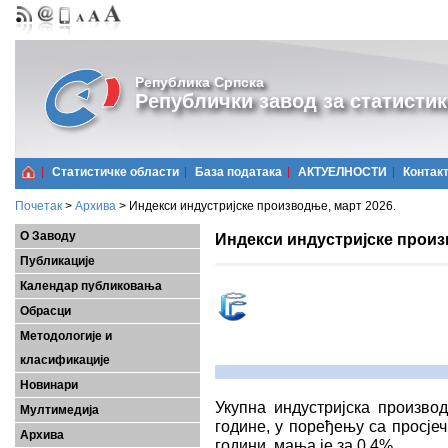
Република Српска
Републички завод за статистик
Статистичке области
Базa података
АКТУЕЛНОСТИ
Контак
Почетак
>
Архива
>
Индекси индустријске производње, март 2026.
О Заводу
Индекси индустријске произ
Публикације
Календар публиковања
Обрасци
Методологије и
класификације
Новинари
Укупна индустријска произво
Мултимедија
године, у поређењу са просје
Архива
години, мања је за 0,4%.