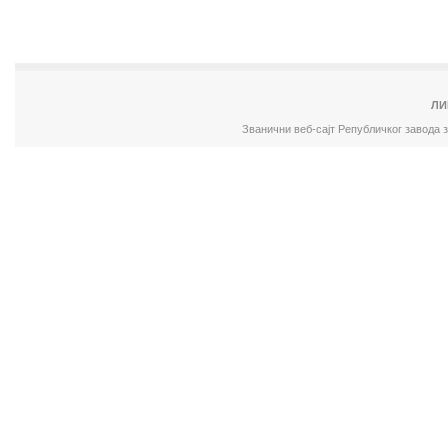
ЛИ
Званични веб-сајт Републичког завода 