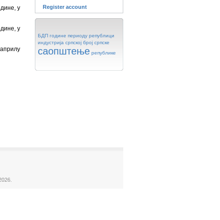
Register account
дине, у
дине, у
БДП
године
периоду
републици
индустрија
српској
број
српске
 априлу
саопштење
републике
2026.