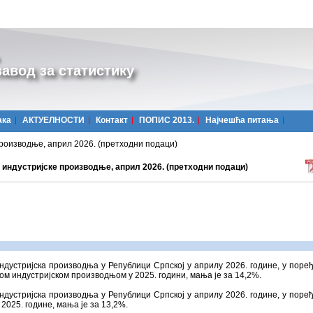
авод за статистику
ака
АКТУЕЛНОСТИ
Контакт
ПОПИС 2013.
Најчешћa питања
роизводње, април 2026. (претходни подаци)
 индустријске производње, април 2026. (претходни подаци)
ндустријска производња у Републици Српској у априлу 2026. године, у поре
ом индустријском производњом у 2025. години, мања је за 14,2%.
ндустријска производња у Републици Српској у априлу 2026. године, у поре
2025. године, мања је за 13,2%.