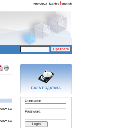
ћирилица
latinica
english
БАЗA ПОДАТАКА
Username:
ђењу са
Password:
ђењу са