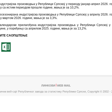
ндустријска производња у Републици Српској у периоду јануар-април 2026. го
 са истим периодом прошле године, мања је за 10,2%.
есезонирана индустријска производња у Републици Српској у априлу 2026. го
 мартом 2026. године, мања је за 3,3%.
календарски прилагођена индустријска производња у Републици Српској у
дине, у поређењу са априлом 2025. године, мања је за 13,2%.
ИТЕ САОПШТЕЊЕ
ЛИНКОВИ
WEB MAIL
ични веб-сајт Републичког завода за статистику Републике Српске,
Copyright © 2002 - 