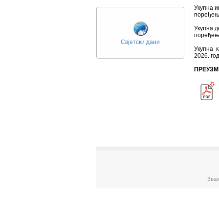
Укупна и
поређењу
Укупна д
поређењу
Свјетски дани
Укупна 
2026. го
ПРЕУЗМ
Зван