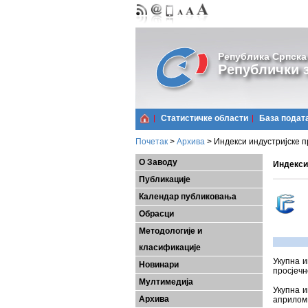
Република Српска
Републички з
Статистичке области
Базa подат
Почетак
>
Архива
>
Индекси индустријске п
О Заводу
Индекси
Публикације
Календар публиковања
Обрасци
Методологије и
класификације
Укупна и
Новинари
просјечн
Мултимедија
Укупна и
Архива
априлом 