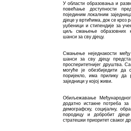
У области образовања и разво
повећање доступности пре
појединим локалним заједница
дјеце у вртићима, док се кроз
уџбеници и стипендије за уче
циљ смањење образовних не
шанси за сву дјецу.
Смањење неједнакости међу
шанси за сву дјецу предст
просперитетнијег друштва. С
могуће је обезбиједити да 
поријекло, има прилику да 
заједници у којој живи.
Обиљежавање Међународног
додатно истакне потреба за 
демографску, социјалну, обр
породицу и добробит дјеце
стратешки приоритет сваког др