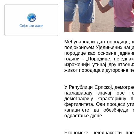
Свјетски дани
Међународни дан породице, к
под окриљем Уједињених нациј
породице као основне једин
години - „Породице, неједнак
израженији утицај друштвени
живот породица и дугорочне пе
У Републици Српској, демогр
наглашавају значај ове т
демографију карактеришу 
фертилитета. Ови процеси ути
капацитете да обезбиједи
одрастање дјеце.
Економске неједнакости пр