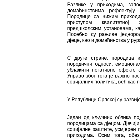
Разлике у приходима, зап
домаћинствима рефлектују
Породице са нижим приходи
приступом квалитетној з
предшколским установама, ка
Посебно су рањиве једноро
дјеце, као и домаћинства у ру
С друге стране, породица и
породични односи, емоциона
ублажити негативне ефекте 
Управо због тога је важно по
социјалних политика, већ као 
У Републици Српској су разви
Један од кључних облика по
породицама са дјецом. Дјечиј
социјалне заштите, усмјерен
приходима. Осим тога, обез