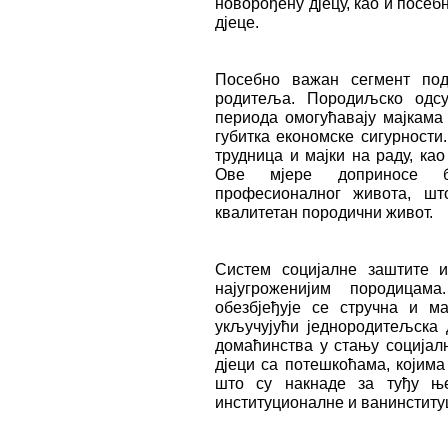
новорођену дјецу, као и посеб
дјеце.
Посебно важан сегмент по
родитеља. Породиљско одсу
периода омогућавају мајкама 
губитка економске сигурности
трудница и мајки на раду, као
Ове мјере доприносе б
професионалног живота, шт
квалитетан породични живот.
Систем социјалне заштите 
најугроженијим породицам
обезбјеђује се стручна и м
укључујући једнородитељска 
домаћинства у стању социјал
дјеци са потешкоћама, којима
што су накнаде за туђу њ
институционалне и ванинстит