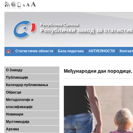
Република Српска
Републички завод за статистик
Статистичке области
Базa података
АКТУЕЛНОСТИ
Контак
О Заводу
Међународни дан породице, 
Публикације
Календар публиковања
Обрасци
Методологије и
класификације
Новинари
Мултимедија
Архива