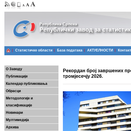
Република Српска
Републички завод за статистик
Статистичке области
Базa података
АКТУЕЛНОСТИ
Контак
О Заводу
Рекордан број завршених пр
тромјесечју 2026.
Публикације
Календар публиковања
Обрасци
Методологије и
класификације
Новинари
Мултимедија
Архива