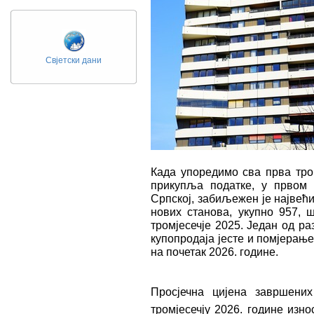
Свјетски дани
Када упоредимо сва прва тром
прикупља податке, у првом т
Српској, забиљежен је највећ
нових станова, укупно 957, 
тромјесечје 2025. Један од р
купопродаја јесте и помјерање
на почетак 2026. године.
Просјечна цијена завршени
тромјесечју 2026. године изно