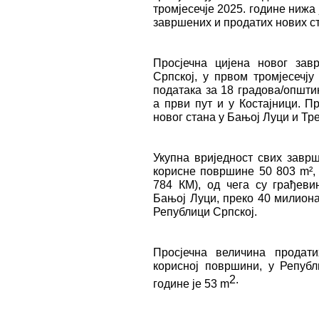
тромјесечје 2025. године нижа 
завршених и продатих нових ст
Просјечна цијена новог зав
Српској, у првом тромјесечју
података за 18 градова/општи
а први пут и у Костајници. П
новог стана у Бањој Луци и Т
Укупна вриједност свих заврш
корисне површине 50 803 m², 
784 КМ), од чега су грађеви
Бањој Луци, преко 40 милиона
Републици Српској.
Просјечна величина продат
корисној површини, у Републ
2.
године је 53 m