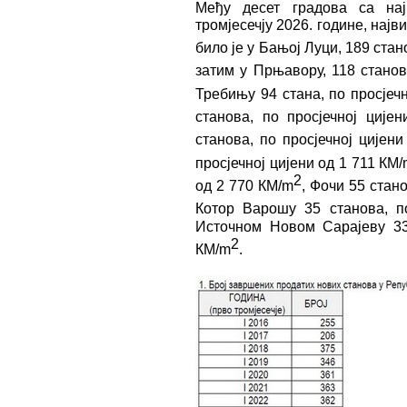
Међу десет градова са на
тромјесечју 2026. године, нај
било је у Бањој Луци, 189 стан
затим у Прњавору, 118 станов
Требињу 94 стана, по просјеч
станова, по просјечној ције
станова, по просјечној цијен
просјечној цијени од 1 711 КМ
2
од 2 770 КМ/m
, Фочи 55 стано
Котор Варошу 35 станова, п
Источном Новом Сарајеву 33 
2
КМ/m
.