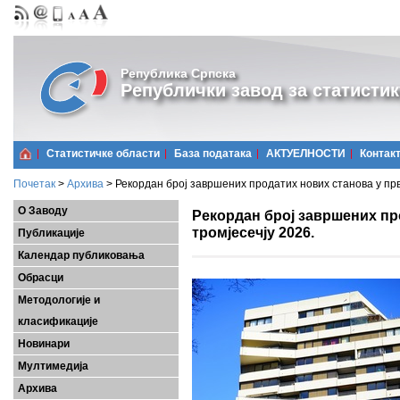
Република Српска
Републички завод за статистик
Статистичке области
Базa података
АКТУЕЛНОСТИ
Контак
Почетак
>
Архива
>
Рекордан број завршених продатих нових станова у прв
О Заводу
Рекордан број завршених пр
тромјесечју 2026.
Публикације
Календар публиковања
Обрасци
Методологије и
класификације
Новинари
Мултимедија
Архива