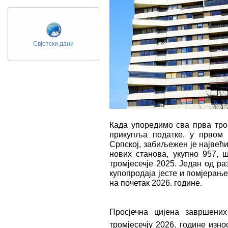
Свјетски дани
Када упоредимо сва прва тром
прикупља податке, у првом т
Српској, забиљежен је највећ
нових станова, укупно 957, 
тромјесечје 2025. Један од р
купопродаја јесте и помјерање
на почетак 2026. године.
Просјечна цијена завршени
тромјесечју 2026. године изно