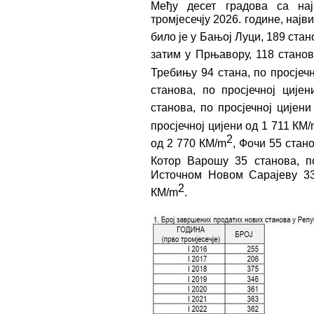
Међу десет градова са на
тромјесечју 2026. године, нај
било је у Бањој Луци, 189 стан
затим у Прњавору, 118 станов
Требињу 94 стана, по просјеч
станова, по просјечној ције
станова, по просјечној цијен
просјечној цијени од 1 711 КМ
2
од 2 770 КМ/m
, Фочи 55 стано
Котор Варошу 35 станова, п
Источном Новом Сарајеву 33 
2
КМ/m
.