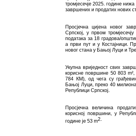
тромјесечје 2025. године нижа 
завршених и продатих нових ст
Просјечна цијена новог зав
Српској, у првом тромјесечју
података за 18 градова/општи
а први пут и у Костајници. П
новог стана у Бањој Луци и Т
Укупна вриједност свих заврш
корисне површине 50 803 m², 
784 КМ), од чега су грађеви
Бањој Луци, преко 40 милиона
Републици Српској.
Просјечна величина продат
корисној површини, у Републ
2.
године је 53 m