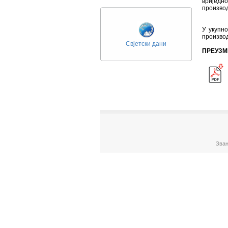
вриједно
производ
У укупн
производ
Свјетски дани
ПРЕУЗМ
Зван