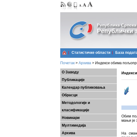
Република Српска
Републички з
Статистичке области
Базa подат
Почетак
>
Архива
>
Индекси обима пољопри
О Заводу
Индекси
Публикације
Календар публиковања
Обрасци
Методологије и
класификације
Обим пољ
Новинари
мањи је 
Мултимедија
Архива
На смањ