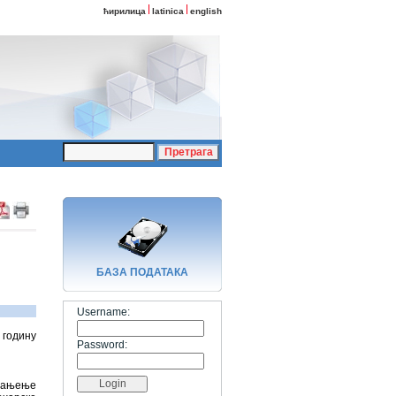
ћирилица
latinica
english
БАЗA ПОДАТАКА
Username:
 годину
Password:
мањење