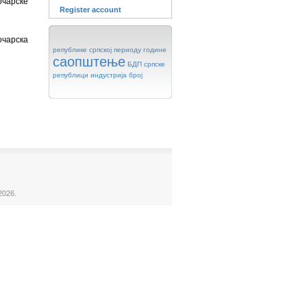
очарске
Register account
очарска
републике
српској
периоду
године
саопштење
БДП
српске
републици
индустрија
број
2026.