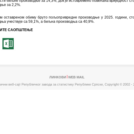
сти биљне производње за 14,3%, док је истовремено повећана вриједност ст
ње за 2,2%.
ом оставреном обиму бруто пољопривредне производње у 2025. години, ст
ња учествује са 59,1%, а биљна производња са 40,9%.
ИТЕ САОПШТЕЊЕ
ЛИНКОВИ
WEB MAIL
ични веб-сајт Републичког завода за статистику Републике Српске,
Copyright © 2002 - 