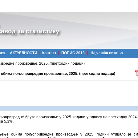
авод за статистику
ака
АКТУЕЛНОСТИ
Контакт
ПОПИС 2013.
Најчешћa питања
вредне производње, 2025. (претходни подаци)
 обима пољопривредне производње, 2025. (претходни подаци)
опривредне бруто производње у 2025. години у односу на претходну 2024.
за 5,3%.
ење обима пољопривредне производње у 2025. години утицало је с