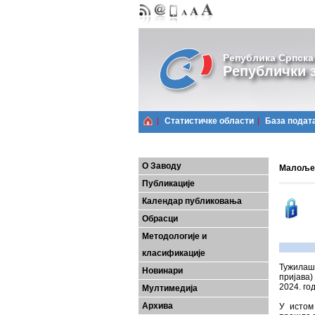
Република Српска
Републички з
Статистичке области
Базa подат
О Заводу
Малољет
Публикације
Календар публиковања
Обрасци
Методологије и
класификације
Тужилаш
Новинари
пријава)
2024. го
Мултимедија
Архива
У истом