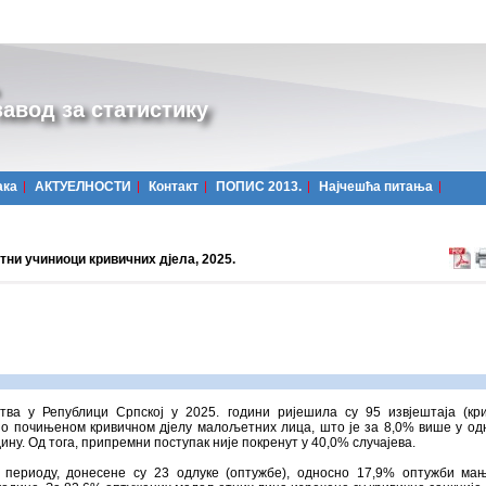
авод за статистику
ака
АКТУЕЛНОСТИ
Контакт
ПОПИС 2013.
Најчешћa питања
ни учиниоци кривичних дјела, 2025.
тва у Републици Српској у 2025. години ријешила су 95 извјештаја (кр
 о почињеном кривичном дјелу малољетних лица, што је за 8,0% више у од
дину. Од тога, припремни поступак није покренут у 40,0% случајева.
 периоду, донесене су 23 одлуке (оптужбе), односно 17,9% оптужби ма