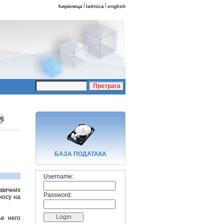
ћирилица
latinica
english
БАЗA ПОДАТАКА
Username:
ивичних
Password:
носу на
ње него