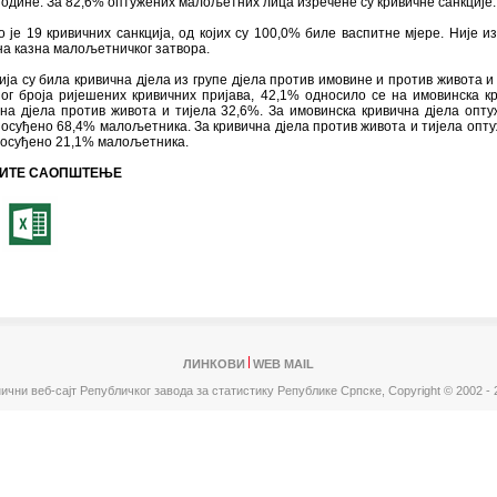
одине. За 82,6% оптужених малољетних лица изречене су кривичне санкције.
 је 19 кривичних санкција, од којих су 100,0% биле васпитне мјере. Није и
на казна малољетничког затвора.
ија су била кривична дјела из групе дјела против имовине и против живота и 
ог броја ријешених кривичних пријава, 42,1% односило се на имовинска к
 на дјела против живота и тијела 32,6%. За имовинска кривична дјела опту
 осуђено 68,4% малољетника. За кривична дјела против живота и тијела опту
 осуђено 21,1% малољетника.
ИТЕ САОПШТЕЊЕ
ЛИНКОВИ
WEB MAIL
ични веб-сајт Републичког завода за статистику Републике Српске,
Copyright © 2002 - 