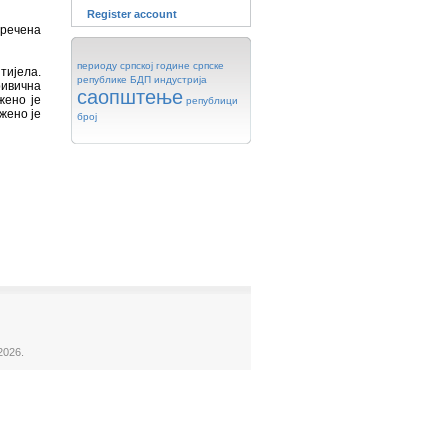
Register account
зречена
периоду
српској
године
српске
тијела.
републике
БДП
индустрија
ривична
саопштење
жено је
републици
жено је
број
2026.