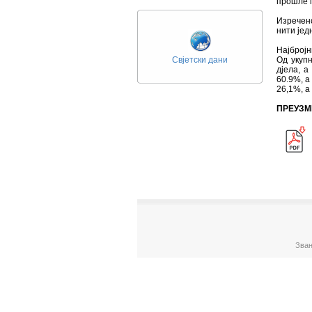
прошле г
Изречено
нити јед
Најбројн
Свјетски дани
Од укупн
дјела, а
60.9%, а
26,1%, а
ПРЕУЗМ
Зван