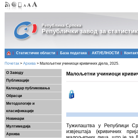
Република Српска
Републички завод за статистик
Статистичке области
Базa података
АКТУЕЛНОСТИ
Контак
Почетак
>
Архива
>
Малољетни учиниоци кривичних дјела, 2025.
О Заводу
Малољетни учиниоци кривичн
Публикације
Календар публиковања
Обрасци
Методологије и
класификације
Новинари
Тужилаштва у Републици Ср
Мултимедија
извјештаја (кривичних при
Архива
малољетних лица, што је за 8