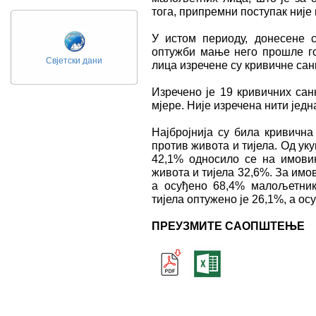
тога, припремни поступак није 
У истом периоду, донесене с
оптужби мање него прошле г
Свјетски дани
лица изречене су кривичне сан
Изречено је 19 кривичних сан
мјере. Није изречена нити јед
Најбројнија су била кривична
против живота и тијела. Од ук
42,1% односило се на имовин
живота и тијела 32,6%. За имо
а осуђено 68,4% малољетник
тијела оптужено је 26,1%, а о
ПРЕУЗМИТЕ САОПШТЕЊЕ