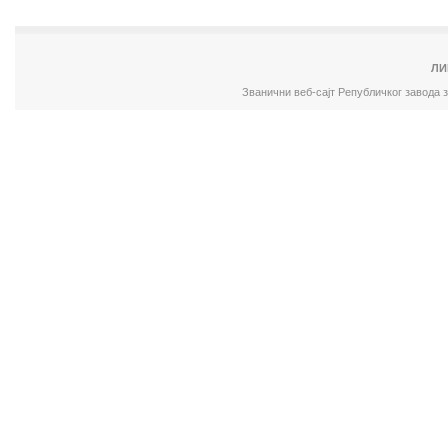
ЛИ
Званични веб-сајт Републичког завода 