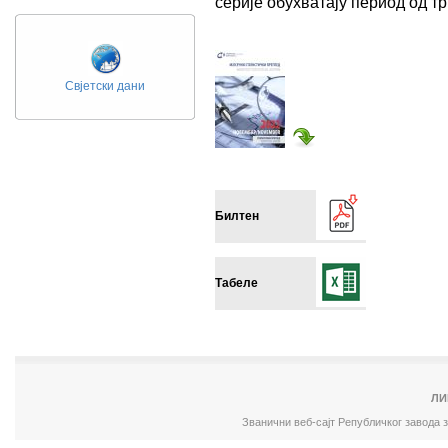
серије обухватају период од 
Свјетски дани
Билтен
Табеле
ЛИ
Званични веб-сајт Републичког завода 