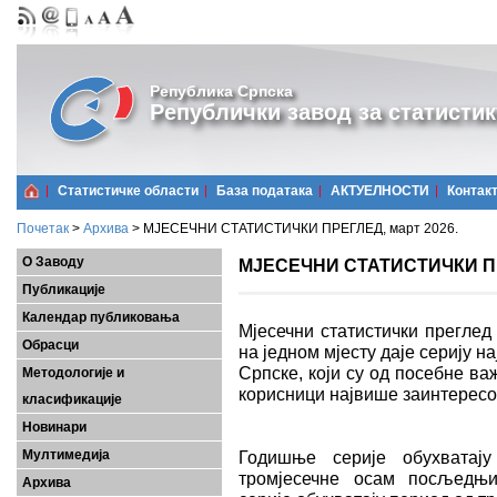
Република Српска
Републички завод за статистик
Статистичке области
Базa података
АКТУЕЛНОСТИ
Контак
Почетак
>
Архива
>
МЈЕСЕЧНИ СТАТИСТИЧКИ ПРЕГЛЕД, март 2026.
О Заводу
МЈЕСЕЧНИ СТАТИСТИЧКИ ПРЕ
Публикације
Календар публиковања
Мјесечни статистички преглед
Обрасци
на једном мјесту даје серију 
Српске, који су од посебне важ
Методологије и
корисници највише заинтерес
класификације
Новинари
Мултимедија
Годишње серије обухватају
тромјесечне осам посљедњих
Архива