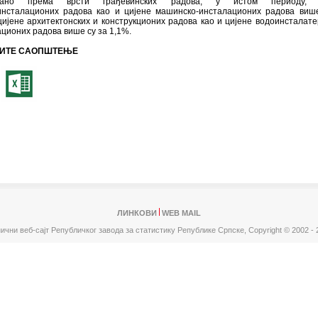
рано према врсти грађевинских радова, у истом периоду, 
инсталационих радова као и цијене машинско-инсталационих радова виш
цијене архитектонских и конструкционих радова као и цијене водоинсталате
ционих радова више су за 1,1%.
ИТЕ САОПШТЕЊЕ
ЛИНКОВИ
WEB MAIL
ични веб-сајт Републичког завода за статистику Републике Српске,
Copyright © 2002 - 