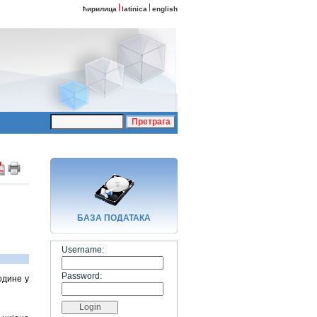
ћирилица
latinica
english
БАЗA ПОДАТАКА
Username:
Password:
одине у