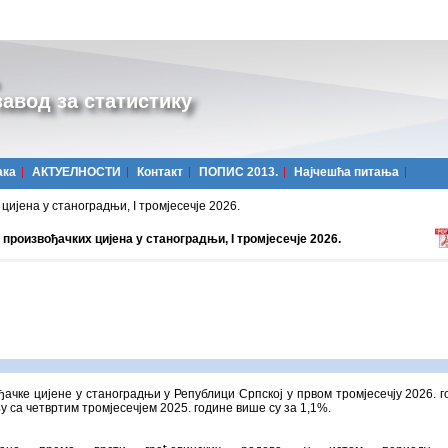
авод за статистику
ака
АКТУЕЛНОСТИ
Контакт
ПОПИС 2013.
Најчешћa питања
ијена у станоградњи, I тромјесечје 2026.
произвођачких цијена у станоградњи, I тромјесечје 2026.
ачке цијене у станоградњи у Републици Српској у првом тромјесечју 2026. г
 са четвртим тромјесечјем 2025. године више су за 1,1%.