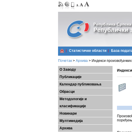
Република Српска
Републички з
Статистичке области
Базa подат
Почетак
>
Архива
>
Индекси произвођачких ц
О Заводу
Индекси 
Публикације
Календар публиковања
Обрасци
Методологије и
класификације
Новинари
Произвођ
поређењу
Мултимедија
Архива