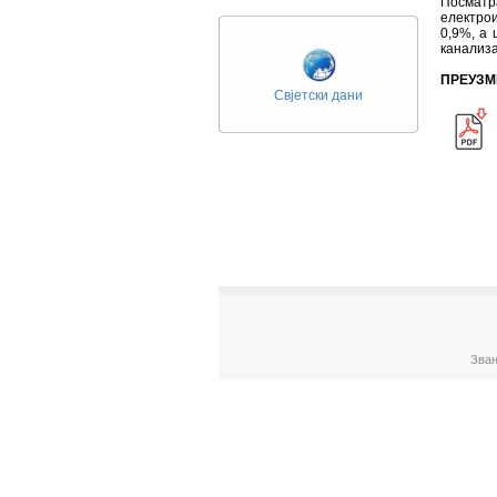
Посмат
електро
0,9%, a 
канализа
ПРЕУЗМ
Свјетски дани
Зван