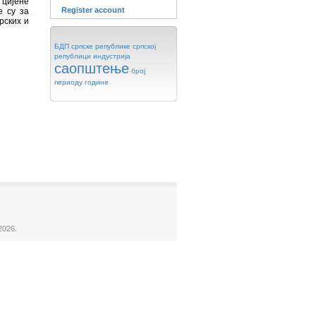
цијене
Register account
е су за
рских и
БДП
српске
републике
српској
републици
индустрија
саопштење
број
периоду
године
2026.