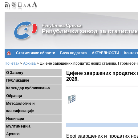
Република Српска
Републички завод за статистик
Статистичке области
Базa података
АКТУЕЛНОСТИ
Контак
Почетак
>
Архива
>
Цијене завршених продатих нових станова, I тромјесечј
Цијене завршених продатих н
О Заводу
2026.
Публикације
Календар публиковања
Обрасци
Методологије и
класификације
Новинари
Мултимедија
Архива
Број завршених и продатих но