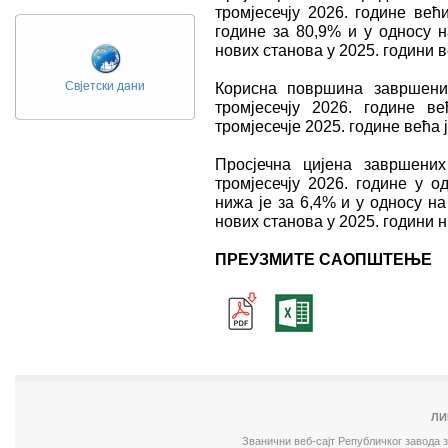
тромјесечју 2026. године већ
године за 80,9% и у односу н
нових станова у 2025. години в
Свјетски дани
Корисна површина завршени
тромјесечју 2026. године 
тромјесечје 2025. године већа ј
Просјечна цијена завршени
тромјесечју 2026. године у о
нижа је за 6,4% и у односу н
нових станова у 2025. години н
ПРЕУЗМИТЕ САОПШТЕЊЕ
ЛИ
Званични веб-сајт Републичког завода 