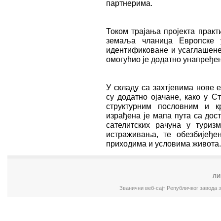
партнерима.
Током трајања пројекта практ
земаља чланица Европске у
идентификоване и усаглашене
омогућио је додатно унапређе
У складу са захтјевима нове 
су додатно ојачане, како у С
структурним пословним и кр
израђена је мапа пута са до
сателитских рачуна у туриз
истраживања, те обезбијеђе
приходима и условима живота.
ЛИ
Званични веб-сајт Републичког завода 