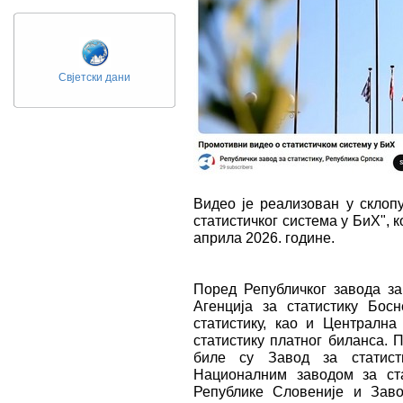
Свјетски дани
Видео је реализован у склоп
статистичког система у БиХ", к
априла 2026. године.
Поред Републичког завода за 
Агенција за статистику Бос
статистику, као и Централна
статистику платног биланса. 
биле су Завод за статист
Националним заводом за ста
Републике Словеније и Заво