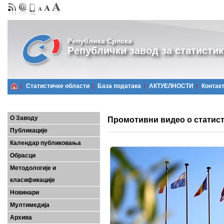
Република Српска
Републички завод за статистик
Статистичке области
Базa података
АКТУЕЛНОСТИ
Контак
О Заводу
Промотивни видео о статист
Публикације
Календар публиковања
Обрасци
Методологије и
класификације
Новинари
Мултимедија
Архива