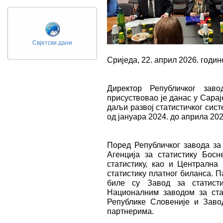
Свјетски дани
Сриједа, 22. април 2026. годин
Директор Републичког заво
присуствовао је данас у Сара
даљи развој статистичког сист
од јануара 2024. до априла 202
Поред Републичког завода за 
Агенција за статистику Бос
статистику, као и Централна
статистику платног биланса. П
биле су Завод за статисти
Националним заводом за стат
Републике Словеније и Заво
партнерима.