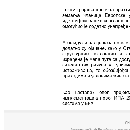
Током трајања пројекта практ
земаља чланица Европске у
идентификоване и усаглашене 
омогућио је додатно унапређе
У складу са захтјевима нове е
додатно су ојачане, како у Ст
структурним пословним и кр
израђена је мапа пута са дос
сателитских рачуна у туризм
истраживања, те обезбијеђе
приходима и условима живота.
Као наставак овог пројек
имплементација новог ИПА 20
система у БиХ".
ЛИ
Званични веб-сајт Републичког завода 