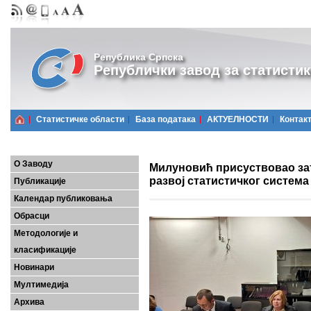
Република Српска
Републички завод за статистик
Статистичке области
Базa података
АКТУЕЛНОСТИ
Контак
О Заводу
Милуновић присуствовао за
развој статистичког система
Публикације
Календар публиковања
Обрасци
Методологије и
класификације
Новинари
Мултимедија
Архива