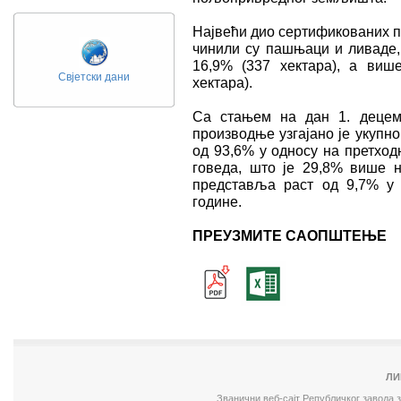
Највећи дио сертификованих п
чинили су пашњаци и ливаде,
16,9% (337 хектара), а виш
Свјетски дани
хектара).
Са стањем на дан 1. децемб
производње узгајано је укупн
од 93,6% у односу на претходн
говеда, што је 29,8% више н
представља раст од 9,7% у
године.
ПРЕУЗМИТЕ САОПШТЕЊЕ
ЛИ
Званични веб-сајт Републичког завода 