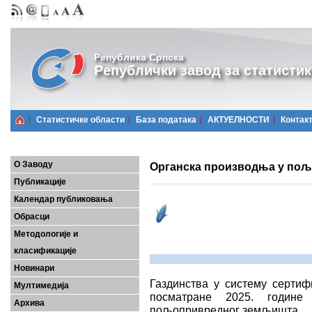
Република Српска
Републички завод за статистик
Статистичке области
Базa података
АКТУЕЛНОСТИ
Контак
О Заводу
Органска производња у пољ
Публикације
Календар публиковања
Обрасци
Методологије и
класификације
Новинари
Газдинства у систему сертиф
Мултимедија
посматране 2025. године
Архива
пољопривредног земљишта.