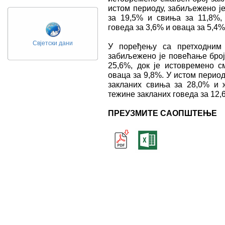
истом периоду, забиљежено ј
за 19,5% и свиња за 11,8%,
говеда за 3,6% и оваца за 5,4%
Свјетски дани
У поређењу са претходним 
забиљежено је повећање број
25,6%, док је истовремено с
оваца за 9,8%. У истом перио
закланих свиња за 28,0% и 
тежине закланих говеда за 12,
ПРЕУЗМИТЕ САОПШТЕЊЕ