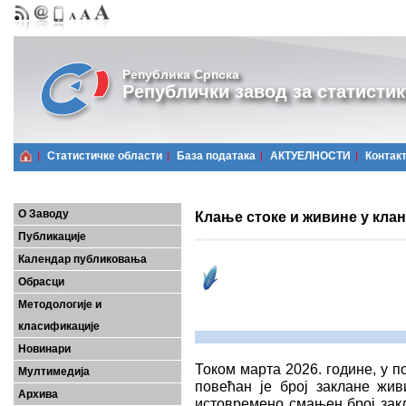
Република Српска
Републички завод за статистик
Статистичке области
Базa података
АКТУЕЛНОСТИ
Контак
О Заводу
Клање стоке и живине у клан
Публикације
Календар публиковања
Обрасци
Методологије и
класификације
Новинари
Током марта 2026. године, у 
Мултимедија
повећан је број заклане жив
Архива
истовремено смањен број закл