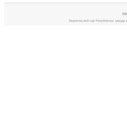
ЛИ
Званични веб-сајт Републичког завода 