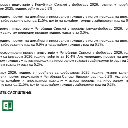
промет индустрије у Републици Српској у фебруару 2026. године, у поре
м 2025. године, већи је за 5,9%.
редимо промет на домаћем и иностраном тржишту у истом периоду, на ино
забиљежен је раст од 11,5%, док је на домаћем тржишту забиљежен пад од 0
ромет индустрије у Републици Српској у периоду јануар-фебруар 2026. го
 са истим периодом прошле године, мањи је за 3,0%.
редимо промет на домаћем и иностраном тржишту у истом периоду, на ино
забиљежен је пад од 0,9% и на домаћем тржишту пад од 6,7%.
десезонирани промет индустрије у Републици Српској у фебруару 2026. го
 са јануаром 2026. године, већи је за 10,4%. Ако упоредимо промет на до
ом тржишту у истом периоду, на иностраном тржишту забиљежен је раст од 
ем тржишту раст од 5,2%.
ару 2026. године, у поређењу са фебруаром 2025. године, укупни кале
ђени промет индустрије у Републици Српској биљежи раст од 6,2%. Ако уп
на домаћем и иностраном тржишту у истом периоду, на иностраном т
 је раст од 11,5%, док је на домаћем тржишту забиљежен пад од 0,2%.
ИТЕ САОПШТЕЊЕ