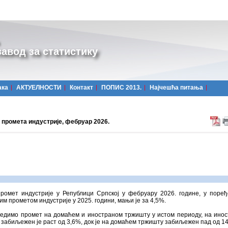
авод за статистику
ака
АКТУЕЛНОСТИ
Контакт
ПОПИС 2013.
Најчешћa питања
 промета индустријe, фебруар 2026.
промет индустрије у Републици Српској у фебруару 2026. године, у поре
им прометом индустрије у 2025. години, мањи је за 4,5%.
редимо промет на домаћем и иностраном тржишту у истом периоду, на ино
забиљежен је раст од 3,6%, док је на домаћем тржишту забиљежен пад од 1