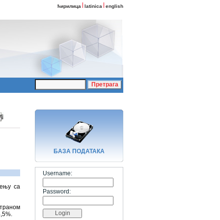
ћирилица
latinica
english
БАЗA ПОДАТАКА
Username:
ђењу са
Password:
страном
4,5%.