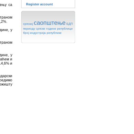
Register account
ђењу са
страном
,2%.
саопштење
српској
БДП
периоду
српске
године
републици
дине, у
број
индустрија
републике
страном
дине, у
маћем и
14,6% и
ндарски
оредимо
ржишту