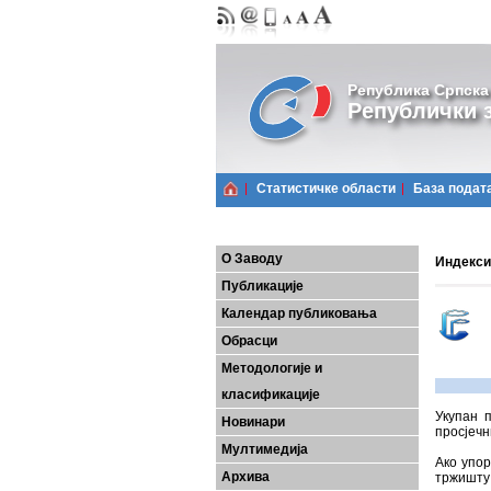
Република Српска
Републички з
Статистичке области
Базa подат
О Заводу
Индекси
Публикације
Календар публиковања
Обрасци
Методологије и
класификације
Укупан 
Новинари
просјечн
Мултимедија
Ако упо
Архива
тржишту 