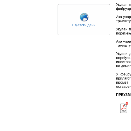
Укупан 
фебруаро
Ако упо
тржишту 
Свјетски дани
Укупан п
поређењу
Ако упо
тржишту 
Укупни 
поређењу
иностран
на домаћ
У фебру
прилаго
промет 
остварен
ПРЕУЗМ